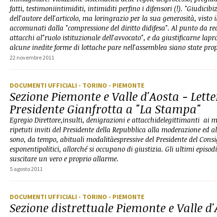
fatti, testimoniintimiditi, intimiditi perfino i difensori (!). "Giudicibi
dell'autore dell'articolo, ma loringrazio per la sua generosità, visto
accomunati dalla "compressione del diritto didifesa". Al punto da rea
attacchi al"ruolo istituzionale dell'avvocato", e da giustificarne lapr
alcune inedite forme di lottache pare nell'assemblea siano state propo
22 novembre 2011
DOCUMENTI UFFICIALI
- TORINO
- PIEMONTE
Sezione Piemonte e Valle d'Aosta - Lette
Presidente Gianfrotta a "La Stampa"
Egregio Direttore,insulti, denigrazioni e attacchidelegittimanti ai 
ripetuti inviti del Presidente della Repubblica alla moderazione ed alr
sono, da tempo, abituali modalitàespressive del Presidente del Consigl
esponentipolitici, allorché si occupano di giustizia. Gli ultimi episod
suscitare un vero e proprio allarme.
5 agosto 2011
DOCUMENTI UFFICIALI
- TORINO
- PIEMONTE
Sezione distrettuale Piemonte e Valle d