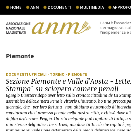
HOME
ANM
DOCUMENTI
MULTIMEDIA
APPROFON
L'ANM è l'associaz
dei magistrati ital
l'indipendenza e 
Piemonte
DOCUMENTI UFFICIALI
- TORINO
- PIEMONTE
Sezione Piemonte e Valle d'Aosta - Lette
Stampa" su sciopero camere penali
Egregio Direttore,dopo aver letto sulla cronacacittadina de La Stampa 
assemblea dellaCamera Penale Vittorio Chiusano, ho una preoccupazi
giornale, che -per loro fortuna- non abbiano avutomodo di incrociare
convincano cheil processo penale nella nostra città, e chissà dove a
di film dell'orrore. Peggio. Un rito nelquale può capitare di tutto, a
ministero o delgiudice che si trovi, ma dove tutto ciò che capita è p
immaginare: violazione sistematica delle regole delprocesso, pregiud