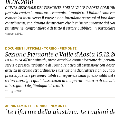
18.06.2010
GIUNTA SEZIONALE DEL PIEMONTE EDELLA VALLE D'AOSTA COMUNICA
protesta contro la manovra economica I magistrati italiani sono cons
economica incui versa il Paese e non intendono sottrarsi al loro dover
contribuenti, ma devono denunciare che le misureapprovate dal Go
punitive nei confrontiloro e di tutto il settore pubblico, in particolar
4 agosto 2011
DOCUMENTI UFFICIALI
- TORINO
- PIEMONTE
Sezione Piemonte e Valle d'Aosta 15.12.
La GIUNTA all'unanimità, preso attodella comunicazione del person
servizio pressoil Tribunale di Torino relativa all'astensione con deco
attività in orario straordinario e turnazioni dicarattere non obbliga
preoccupazione per leinevitabili conseguenze sulla funzionalità del 
settori nevralgici quali l'assistenza ai magistrati neiturni di convali
interrogatori degliindagati detenuti.
25 luglio 2011
APPUNTAMENTI
- TORINO
- PIEMONTE
"Le riforme della giustizia. Le ragioni d