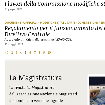
I lavori della Commissione modifiche s
21 giugno 2021
DOCUMENTI UFFICIALI
- MODIFICHE STATUTARIE
- COMMISSIONI PE
Regolamento per il funzionamento del
Direttivo Centrale
Approvato dal Cdc nella seduta del 23/05/2021
23 maggio 2021
«
1
2
3
4
5
6
7
8
9
10
»
La Magistratura
La rivista
La Magistratura
dell'Associazione Nazionale Magistrati
disponibile in versione digitale