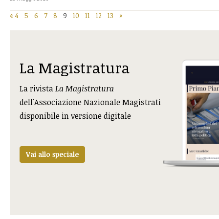
«
4
5
6
7
8
9
10
11
12
13
»
La Magistratura
La rivista
La Magistratura
dell'Associazione Nazionale Magistrati
disponibile in versione digitale
Vai allo speciale