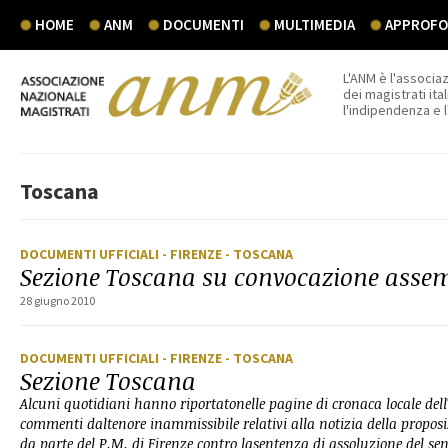
HOME
ANM
DOCUMENTI
MULTIMEDIA
APPROFON
L'ANM è l'associaz
dei magistrati ital
l'indipendenza e 
Toscana
DOCUMENTI UFFICIALI
- FIRENZE
- TOSCANA
Sezione Toscana su convocazione asse
28 giugno 2010
DOCUMENTI UFFICIALI
- FIRENZE
- TOSCANA
Sezione Toscana
Alcuni quotidiani hanno riportatonelle pagine di cronaca locale dell'
commenti daltenore inammissibile relativi alla notizia della proposi
da parte del P.M. di Firenze contro lasentenza di assoluzione del se