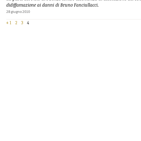
didiffamazione ai danni di Bruno Fanciullacci.
28 giugno 2010
«
1
2
3
4