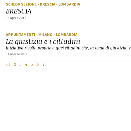
SCHEDA SEZIONE
- BRESCIA
- LOMBARDIA
BRESCIA
18 aprile 2011
APPUNTAMENTI
- MILANO
- LOMBARDIA
La giustizia e i cittadini
Iniziativa rivolta proprio a quei cittadini che, in tema di giustizia, 
31 marzo 2011
«
1
2
3
4
5
6
7