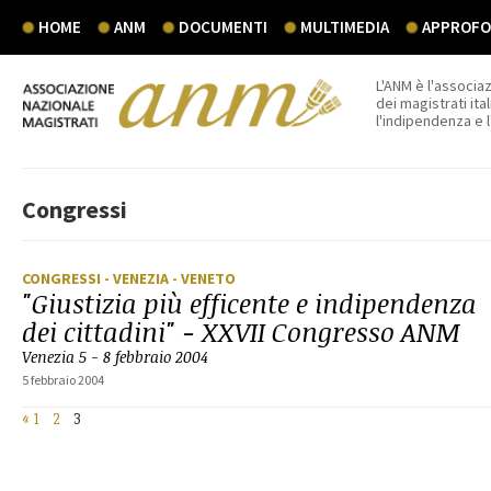
HOME
ANM
DOCUMENTI
MULTIMEDIA
APPROFON
L'ANM è l'associaz
dei magistrati ital
l'indipendenza e 
Congressi
CONGRESSI
- VENEZIA
- VENETO
"Giustizia più efficente e indipendenza
dei cittadini" - XXVII Congresso ANM
Venezia 5 - 8 febbraio 2004
5 febbraio 2004
«
1
2
3