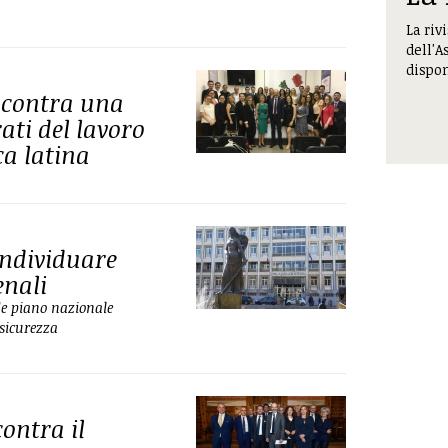
La riv
dell'A
dispon
incontra una
ati del lavoro
ca latina
individuare
enali
de piano nazionale
 sicurezza
ontra il