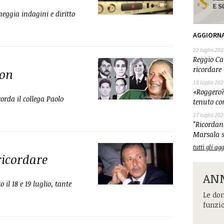
eggia indagini e diritto
AGGIORN
22 luglio 202
Reggio Cal
ricordare 
non
18 luglio 202
«Roggero?
orda il collega Paolo
tenuto co
17 luglio 202
"Ricordand
Marsala s
tutti gli a
ricordare
ANM
 il 18 e 19 luglio, tante
Le dom
funzi