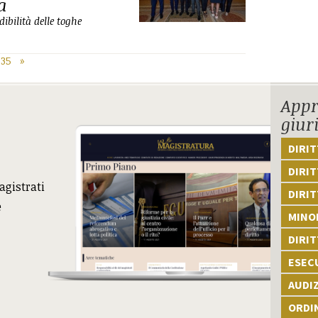
a
dibilità delle toghe
35
»
Appr
giur
DIRI
DIRIT
agistrati
DIRIT
e
MINOR
DIRI
ESEC
AUDI
ORDI