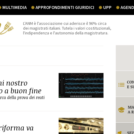
MULTIMEDIA
APPROFONDIMENTI GIURIDICI
UPP
AGEND
L'ANM è l'associazione cui aderisce il 96% circa
dei magistrati italiani. Tutela i valori costituzionali,
l'indipendenza e l'autonomia della magistratura.
ni nostro
o a buon fine
ca della prova dei reati
 riforma va