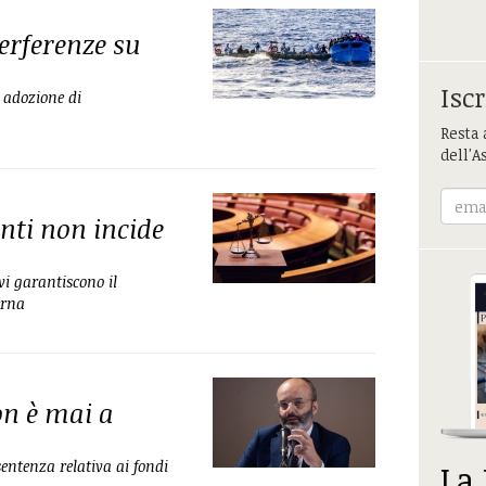
erferenze su
Iscr
i adozione di
Resta 
dell'A
nti non incide
vi garantiscono il
erna
on è mai a
sentenza relativa ai fondi
La