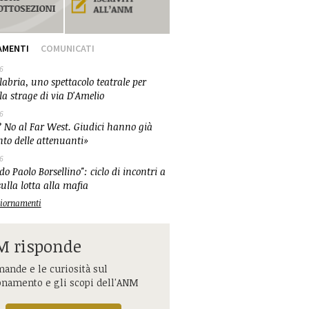
AMENTI
COMUNICATI
6
abria, uno spettacolo teatrale per
la strage di via D'Amelio
6
 No al Far West. Giudici hanno già
nto delle attenuanti»
6
o Paolo Borsellino": ciclo di incontri a
ulla lotta alla mafia
ggiornamenti
 risponde
ande e le curiosità sul
onamento e gli scopi dell'ANM