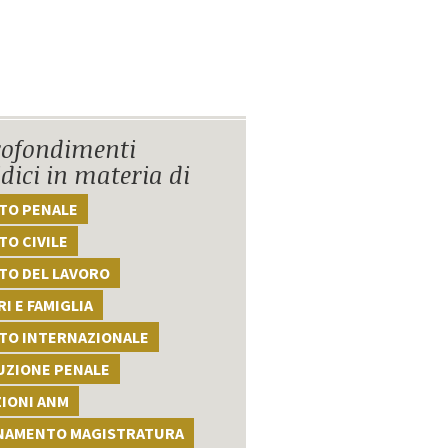
ofondimenti
idici in materia di
TTO PENALE
TO CIVILE
TO DEL LAVORO
I E FAMIGLIA
TTO INTERNAZIONALE
UZIONE PENALE
ZIONI ANM
NAMENTO MAGISTRATURA