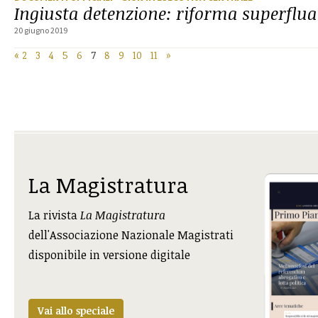
Ingiusta detenzione: riforma superflua
20 giugno 2019
«
2
3
4
5
6
7
8
9
10
11
»
La Magistratura
La rivista
La Magistratura
dell'Associazione Nazionale Magistrati
disponibile in versione digitale
Vai allo speciale