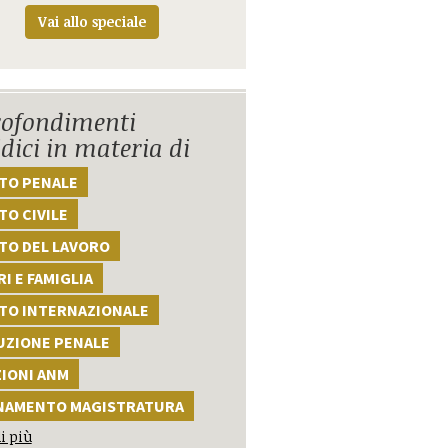
Vai allo speciale
ofondimenti
idici in materia di
TTO PENALE
TO CIVILE
TO DEL LAVORO
I E FAMIGLIA
TTO INTERNAZIONALE
UZIONE PENALE
ZIONI ANM
NAMENTO MAGISTRATURA
i più