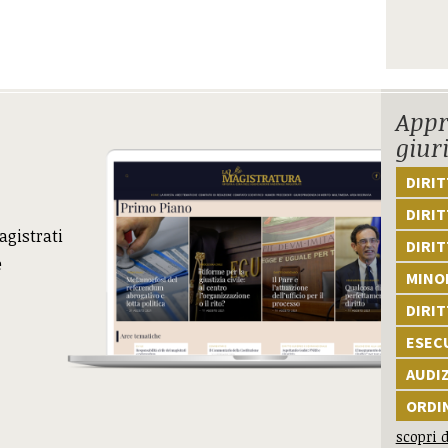
Appr
giur
DIRI
DIRIT
agistrati
DIRIT
e
MINOR
DIRI
ESEC
AUDI
ORDI
scopri d