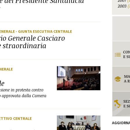
ne del Presidente Santalucia
2007
(
e
2003
(
GENERALE
- GIUNTA ESECUTIVA CENTRALE
rio Generale Casciaro
e straordinaria
NERALE
le
ione in protesta contro
io approvata dalla Camera
ETTIVO CENTRALE
AGGIORN