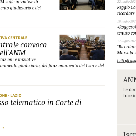
 sulle iniziative di
22 luglio 202
Reggio Cal
ento giudiziario e del
ricordare 
18 luglio 202
«Roggero?
tenuto co
TIVA CENTRALE
17 luglio 202
ntrale convoca
"Ricordand
dell'ANM
Marsala s
azioni e iniziative
tutti gli a
rdinamento giudiziario, del funzionamento del Csm e del
ANM
Le dom
IONE
- LAZIO
funzi
o telematico in Corte di
»
Iscr