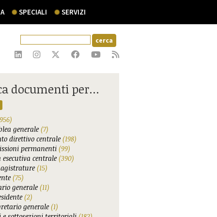
A
SPECIALI
SERVIZI
ca documenti per...
956)
lea generale
(7)
to direttivo centrale
(198)
ssioni permanenti
(99)
 esecutiva centrale
(390)
agistrature
(15)
ente
(75)
ario generale
(11)
esidente
(2)
gretario generale
(1)
 e sottosezioni territoriali
(182)