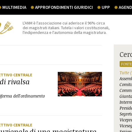
MULTIMEDIA
APPROFONDIMENTI GIURIDICI
UPP
AGEND
L'ANM è l'associazione cui aderisce il 96% circa
dei magistrati italiani. Tutela i valori costituzionali,
l'indipendenza e l'autonomia della magistratura.
Cer
FONTE
Tutte
(
ETTIVO CENTRALE
Assemb
di rivalsa
Comita
Commi
riforma dell'ordinamento
Giunta
Interm
Presid
Segret
Vicepr
ETTIVO CENTRALE
Vicese
ituzionale di una magistratura
Sezioni