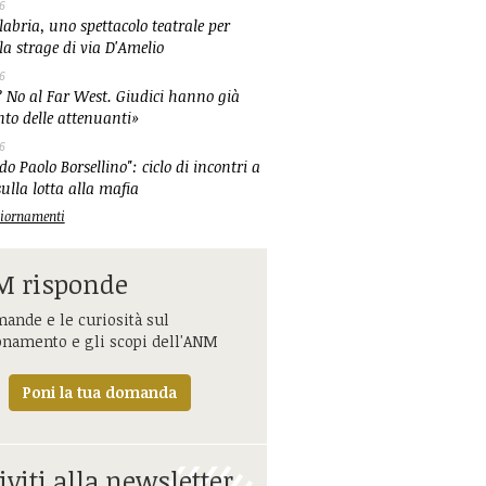
6
abria, uno spettacolo teatrale per
la strage di via D'Amelio
6
 No al Far West. Giudici hanno già
nto delle attenuanti»
6
o Paolo Borsellino": ciclo di incontri a
ulla lotta alla mafia
ggiornamenti
 risponde
ande e le curiosità sul
onamento e gli scopi dell'ANM
Poni la tua domanda
iviti alla newsletter