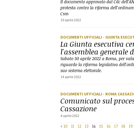
Il documento approvato dal Cdc dell'ANM
protesta contro la riforma dell’ordinam
Csm
19 aprile 2022
DOCUMENTI UFFICIALI
- GIUNTA ESECU
La Giunta esecutiva ce
l'assemblea generale 
Sabato 30 aprile 2022 a Roma, per valut
riguardo la riforma legislativa dell'o
suo sistema elettorale.
14 aprile 2022
DOCUMENTI UFFICIALI
- ROMA CASSAZ
Comunicato sul process
Cassazione
4 aprile 2022
«
10
11
12
13
14
15
16
17
18
19