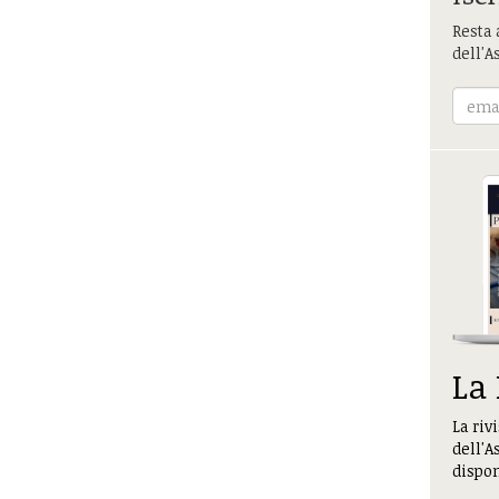
Resta 
dell'A
La
La riv
dell'A
dispon