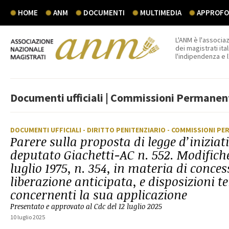
HOME
ANM
DOCUMENTI
MULTIMEDIA
APPROFON
L'ANM è l'associaz
dei magistrati ital
l'indipendenza e 
Documenti ufficiali | Commissioni Permanen
DOCUMENTI UFFICIALI
- DIRITTO PENITENZIARIO
- COMMISSIONI PE
Parere sulla proposta di legge d’iniziat
deputato Giachetti-AC n. 552. Modifiche
luglio 1975, n. 354, in materia di conces
liberazione anticipata, e disposizioni
concernenti la sua applicazione
Presentato e approvato al Cdc del 12 luglio 2025
10 luglio 2025