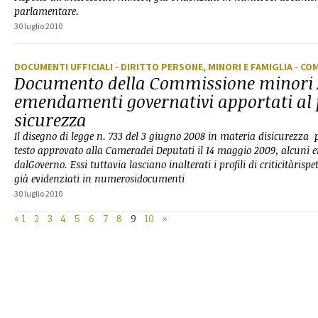
parlamentare.
30 luglio 2010
DOCUMENTI UFFICIALI
- DIRITTO PERSONE, MINORI E FAMIGLIA
- CO
Documento della Commissione minori 
emendamenti governativi apportati al 
sicurezza
Il disegno di legge n. 733 del 3 giugno 2008 in materia disicurezza
testo approvato alla Cameradei Deputati il 14 maggio 2009, alcuni
dalGoverno. Essi tuttavia lasciano inalterati i profili di criticitàrispe
già evidenziati in numerosidocumenti
30 luglio 2010
«
1
2
3
4
5
6
7
8
9
10
»