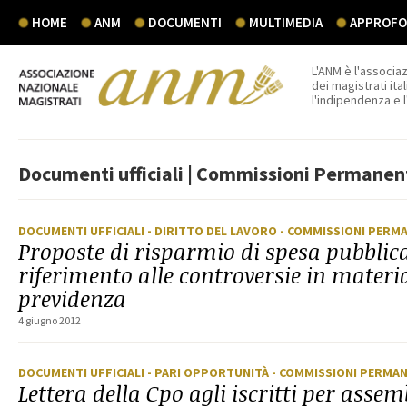
HOME
ANM
DOCUMENTI
MULTIMEDIA
APPROFON
L'ANM è l'associaz
dei magistrati ital
l'indipendenza e 
Documenti ufficiali | Commissioni Permanen
DOCUMENTI UFFICIALI
- DIRITTO DEL LAVORO
- COMMISSIONI PERM
Proposte di risparmio di spesa pubblic
riferimento alle controversie in materia
previdenza
4 giugno 2012
DOCUMENTI UFFICIALI
- PARI OPPORTUNITÀ
- COMMISSIONI PERMA
Lettera della Cpo agli iscritti per asse