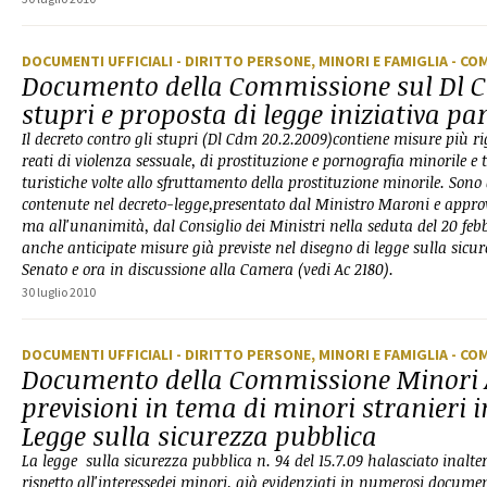
DOCUMENTI UFFICIALI
- DIRITTO PERSONE, MINORI E FAMIGLIA
- CO
Documento della Commissione sul Dl C
stupri e proposta di legge iniziativa p
Il decreto contro gli stupri (Dl Cdm 20.2.2009)contiene misure più ri
reati di violenza sessuale, di prostituzione e pornografia minorile e t
turistiche volte allo sfruttamento della prostituzione minorile. Sono
contenute nel decreto-legge,presentato dal Ministro Maroni e appro
ma all'unanimità, dal Consiglio dei Ministri nella seduta del 20 fe
anche anticipate misure già previste nel disegno di legge sulla sicu
Senato e ora in discussione alla Camera (vedi Ac 2180).
30 luglio 2010
DOCUMENTI UFFICIALI
- DIRITTO PERSONE, MINORI E FAMIGLIA
- CO
Documento della Commissione Minori 
previsioni in tema di minori stranieri i
Legge sulla sicurezza pubblica
La legge sulla sicurezza pubblica n. 94 del 15.7.09 halasciato inalterat
rispetto all'interessedei minori, già evidenziati in numerosi documen