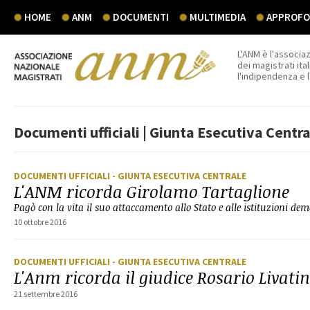
HOME
ANM
DOCUMENTI
MULTIMEDIA
APPROFON
L'ANM è l'associaz
dei magistrati ital
l'indipendenza e 
Documenti ufficiali | Giunta Esecutiva Centra
DOCUMENTI UFFICIALI
- GIUNTA ESECUTIVA CENTRALE
L'ANM ricorda Girolamo Tartaglione
Pagò con la vita il suo attaccamento allo Stato e alle istituzioni de
10 ottobre 2016
DOCUMENTI UFFICIALI
- GIUNTA ESECUTIVA CENTRALE
L'Anm ricorda il giudice Rosario Livati
21 settembre 2016