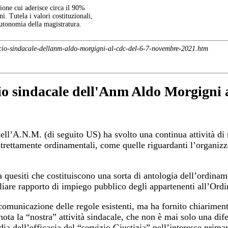
one cui aderisce circa il 90%
ni. Tutela i valori costituzionali,
autonomia della magistratura.
fficio-sindacale-dellanm-aldo-morgigni-al-cdc-del-6-7-novembre-2021.htm
cio sindacale dell'Anm Aldo Morgigni
ell’A.N.M. (di seguito US) ha svolto una continua attività di r
strettamente ordinamentali, come quelle riguardanti l’organizzaz
a quesiti che costituiscono una sorta di antologia dell’ordiname
liare rapporto di impiego pubblico degli appartenenti all’Ordi
 comunicazione delle regole esistenti, ma ha fornito chiarimenti
nota la “nostra” attività sindacale, che non è mai solo una dife
ia dell’efficacia del “servizio Giustizia” nell’interesse primari