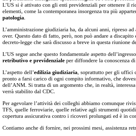
L’US si è attivato con gli enti previdenziali per ottenere il
elementi, come la contemporanea insorgenza tra più appartene
patologia
.
L’amministrazione giudiziaria ha, da alcuni anni, ripreso ad
over. Questo dato di fatto, però, non può andare a discapito
decreto-legge che sarà discusso a breve in questa riunione 
L’US segue anche questo fondamentale aspetto dell’ingresso i
retributivo e previdenziale
per diffondere la conoscenza di 
L’aspetto dell’
edilizia giudiziaria
, soprattutto per gli uffi
pronto a farsi carico di ogni compito informativo, che dovess
dell’ANM. Si tratta di un argomento che, in realtà, interess
verrà stabilito dal CDC.
Per agevolare l’attività dei colleghi abbiamo comunque rivist
TFS, quelle ferroviarie, quelle relative agli strumenti quotid
copertura assicurativa contro i ricoveri prolungati ed è in cor
Contiamo anche di fornire, nei prossimi mesi, assistenza retri