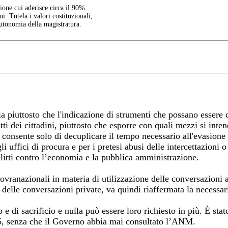
one cui aderisce circa il 90%
ni. Tutela i valori costituzionali,
autonomia della magistratura.
ia piuttosto che l'indicazione di strumenti che possano essere 
iritti dei cittadini, piuttosto che esporre con quali mezzi si i
consente solo di decuplicare il tempo necessario all'evasione 
 uffici di procura e per i pretesi abusi delle intercettazioni o 
elitti contro l’economia e la pubblica amministrazione.
sovranazionali in materia di utilizzazione delle conversazioni a
za delle conversazioni private, va quindi riaffermata la necessa
e di sacrificio e nulla può essere loro richiesto in più. È stat
26, senza che il Governo abbia mai consultato l’ANM.