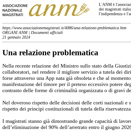
L'ANM è l'associazi
dei magistrati italia
l'indipendenza e l'
https://www.associazionemagistrati.it/4086/una-relazione-problematica.htm
ORGANI ANM | Documenti ufficiali
21 gennaio 2024
Una relazione problematica
Nella recente relazione del Ministro sullo stato della Giustiz
collaboratori, nel rendere il migliore servizio a tutela dei d
forse attraverso una App nata già obsoleta e che al momento 
manifestazione del timore per il preteso eccessivo potere degli
contrasto delle forme di criminalità organizzata o di gravi d
Nel doveroso rispetto delle decisioni delle corti nazionali e 
rispetto dei principi costituzionali di tutela della riservatez
I magistrati stanno già dimostrando grande capacità di lavoro 
dell’eliminazione del 90% dell’arretrato entro il giugno 20