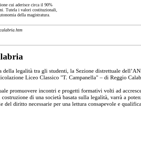
one cui aderisce circa il 90%
ni. Tutela i valori costituzionali,
autonomia della magistratura.
-calabria.htm
alabria
ra della legalità tra gli studenti, la Sezione distrettuale dell
rticolazione Liceo Classico "T. Campanella" – di Reggio Calab
 quale promuovere incontri e progetti formativi volti ad accresc
costruzione di una società basata sulla legalità, varrà a poten
ie del diritto necessarie per una lettura consapevole e qualifica