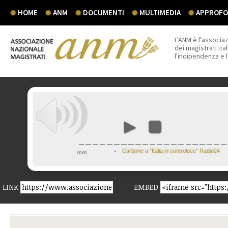
HOME
ANM
DOCUMENTI
MULTIMEDIA
APPROFON
L'ANM è l'associaz
dei magistrati ital
l'indipendenza e 
Carbone a "Italia in controluce" Radio24
00:00
LINK
EMBED