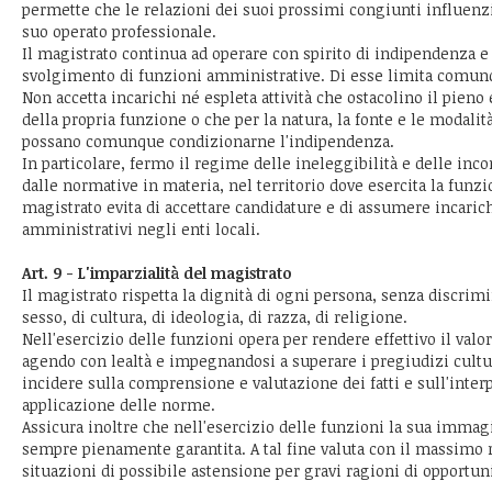
permette che le relazioni dei suoi prossimi congiunti influen
suo operato professionale.
Il magistrato continua ad operare con spirito di indipendenza e 
svolgimento di funzioni amministrative. Di esse limita comunq
Non accetta incarichi né espleta attività che ostacolino il pieno
della propria funzione o che per la natura, la fonte e le modali
possano comunque condizionarne l'indipendenza.
In particolare, fermo il regime delle ineleggibilità e delle inco
dalle normative in materia, nel territorio dove esercita la funzi
magistrato evita di accettare candidature e di assumere incarich
amministrativi negli enti locali.
Art. 9 - L'imparzialità del magistrato
Il magistrato rispetta la dignità di ogni persona, senza discrim
sesso, di cultura, di ideologia, di razza, di religione.
Nell'esercizio delle funzioni opera per rendere effettivo il valor
agendo con lealtà e impegnandosi a superare i pregiudizi cultu
incidere sulla comprensione e valutazione dei fatti e sull'inter
applicazione delle norme.
Assicura inoltre che nell'esercizio delle funzioni la sua immagi
sempre pienamente garantita. A tal fine valuta con il massimo r
situazioni di possibile astensione per gravi ragioni di opportuni