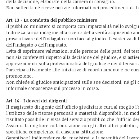
della decisione, elaborate nella camera di consiglio.
Non sollecita né riceve notizie informali nei procedimenti da lui
Art. 13 - La condotta del pubblico ministero
Il pubblico ministero si comporta con imparzialità nello svolg
Indirizza la sua indagine alla ricerca della verità acquisendo a
prova a favore dell'indagato e non tace al giudice l'esistenza di 
dell'indagato o dell'imputato.
Evita di esprimere valutazioni sulle persone delle parti, dei tes
non sia conferenti rispetto alla decisione del giudice, e si astie
apprezzamenti sulla professionalità del giudice e dei difensori.
Partecipa attivamente alle iniziative di coordinamento e ne cu
promozione.
Non chiede al giudice anticipazioni sulle sue decisioni, né gli
informale conoscenze sul processo in corso.
Art. 14 - I doveri dei dirigenti
Il magistrato dirigente dell'ufficio giudiziario cura al meglio 
l'utilizzo delle risorse personali e materiali disponibili. in mo
risultato possibile in vista del servizio pubblico che l'ufficio de
Assicura la migliore collaborazione con gli altri uffici pubblici,
specifiche competenze di ciascuna istituzione.
Garantisce l'indipendenza dei magistrati e la serenità del lavoro 