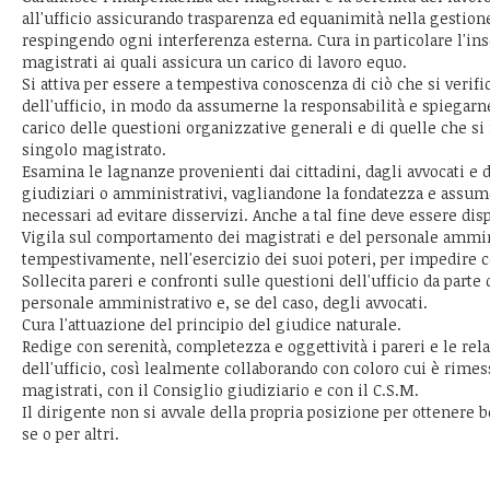
all'ufficio assicurando trasparenza ed equanimità nella gestione
respingendo ogni interferenza esterna. Cura in particolare l'in
magistrati ai quali assicura un carico di lavoro equo.
Si attiva per essere a tempestiva conoscenza di ciò che si verifi
dell'ufficio, in modo da assumerne la responsabilità e spiegarne
carico delle questioni organizzative generali e di quelle che si 
singolo magistrato.
Esamina le lagnanze provenienti dai cittadini, dagli avvocati e da
giudiziari o amministrativi, vagliandone la fondatezza e assu
necessari ad evitare disservizi. Anche a tal fine deve essere disp
Vigila sul comportamento dei magistrati e del personale ammi
tempestivamente, nell'esercizio dei suoi poteri, per impedire 
Sollecita pareri e confronti sulle questioni dell'ufficio da parte d
personale amministrativo e, se del caso, degli avvocati.
Cura l'attuazione del principio del giudice naturale.
Redige con serenità, completezza e oggettività i pareri e le rel
dell'ufficio, così lealmente collaborando con coloro cui è rimes
magistrati, con il Consiglio giudiziario e con il C.S.M.
Il dirigente non si avvale della propria posizione per ottenere b
se o per altri.