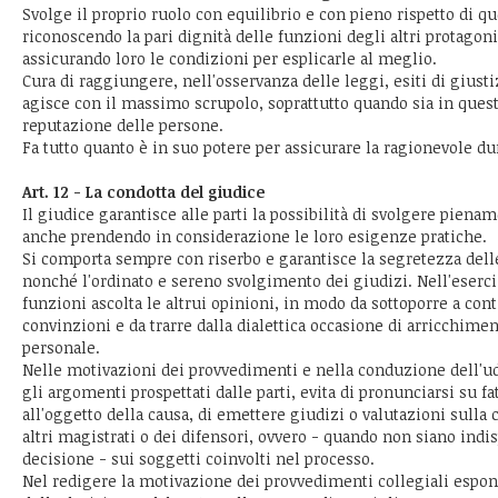
Svolge il proprio ruolo con equilibrio e con pieno rispetto di qu
riconoscendo la pari dignità delle funzioni degli altri protagoni
assicurando loro le condizioni per esplicarle al meglio.
Cura di raggiungere, nell'osservanza delle leggi, esiti di giustiz
agisce con il massimo scrupolo, soprattutto quando sia in questi
reputazione delle persone.
Fa tutto quanto è in suo potere per assicurare la ragionevole du
Art. 12 - La condotta del giudice
Il giudice garantisce alle parti la possibilità di svolgere pienam
anche prendendo in considerazione le loro esigenze pratiche.
Si comporta sempre con riserbo e garantisce la segretezza dell
nonché l'ordinato e sereno svolgimento dei giudizi. Nell'eserci
funzioni ascolta le altrui opinioni, in modo da sottoporre a cont
convinzioni e da trarre dalla dialettica occasione di arricchime
personale.
Nelle motivazioni dei provvedimenti e nella conduzione dell'ud
gli argomenti prospettati dalle parti, evita di pronunciarsi su fa
all'oggetto della causa, di emettere giudizi o valutazioni sulla 
altri magistrati o dei difensori, ovvero - quando non siano indis
decisione - sui soggetti coinvolti nel processo.
Nel redigere la motivazione dei provvedimenti collegiali espo