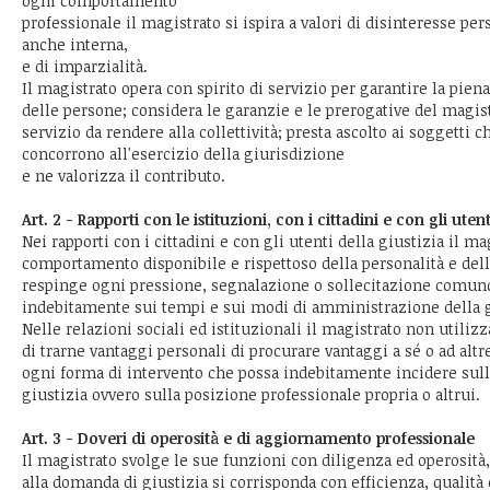
ogni comportamento
professionale il magistrato si ispira a valori di disinteresse pe
anche interna,
e di imparzialità.
Il magistrato opera con spirito di servizio per garantire la piena e
delle persone; considera le garanzie e le prerogative del magis
servizio da rendere alla collettività; presta ascolto ai soggetti 
concorrono all'esercizio della giurisdizione
e ne valorizza il contributo.
Art. 2 - Rapporti con le istituzioni, con i cittadini e con gli utent
Nei rapporti con i cittadini e con gli utenti della giustizia il m
comportamento disponibile e rispettoso della personalità e della
respinge ogni pressione, segnalazione o sollecitazione comunq
indebitamente sui tempi e sui modi di amministrazione della g
Nelle relazioni sociali ed istituzionali il magistrato non utilizza
di trarne vantaggi personali di procurare vantaggi a sé o ad altr
ogni forma di intervento che possa indebitamente incidere sul
giustizia ovvero sulla posizione professionale propria o altrui.
Art. 3 - Doveri di operosità e di aggiornamento professionale
Il magistrato svolge le sue funzioni con diligenza ed operosit
alla domanda di giustizia si corrisponda con efficienza, qualità 