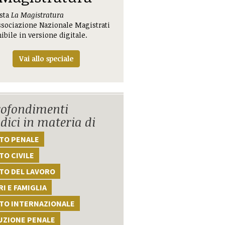
ista
La Magistratura
ssociazione Nazionale Magistrati
ibile in versione digitale.
Vai allo speciale
ofondimenti
idici in materia di
TTO PENALE
TO CIVILE
TO DEL LAVORO
I E FAMIGLIA
TTO INTERNAZIONALE
UZIONE PENALE