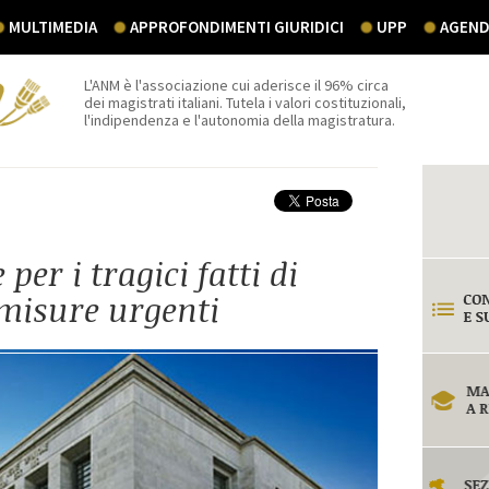
MULTIMEDIA
APPROFONDIMENTI GIURIDICI
UPP
AGEND
L'ANM è l'associazione cui aderisce il 96% circa
dei magistrati italiani. Tutela i valori costituzionali,
l'indipendenza e l'autonomia della magistratura.
per i tragici fatti di
misure urgenti