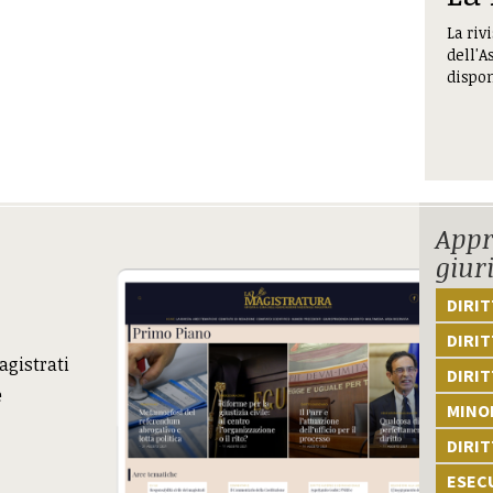
La riv
dell'A
dispon
Appr
giur
DIRI
DIRIT
agistrati
DIRIT
e
MINOR
DIRI
ESEC