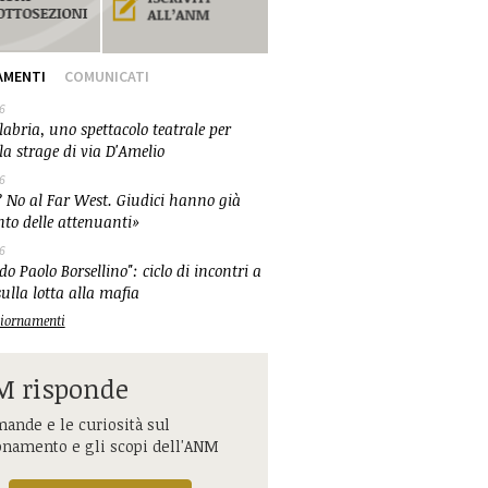
AMENTI
COMUNICATI
6
abria, uno spettacolo teatrale per
la strage di via D'Amelio
6
 No al Far West. Giudici hanno già
nto delle attenuanti»
6
o Paolo Borsellino": ciclo di incontri a
ulla lotta alla mafia
ggiornamenti
 risponde
ande e le curiosità sul
onamento e gli scopi dell'ANM