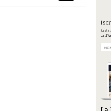
Iscr
Resta 
dell'A
La