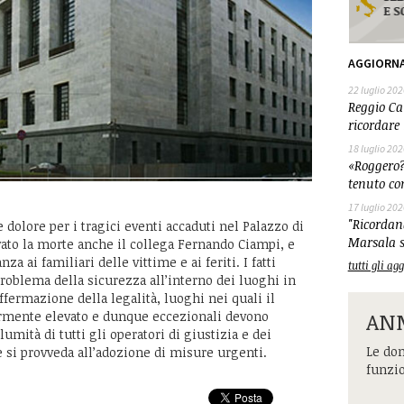
AGGIORN
22 luglio 202
Reggio Cal
ricordare 
18 luglio 202
«Roggero?
tenuto co
17 luglio 202
"Ricordand
olore per i tragici eventi accaduti nel Palazzo di
Marsala s
ovato la morte anche il collega Fernando Ciampi, e
za ai familiari delle vittime e ai feriti. I fatti
tutti gli a
blema della sicurezza all’interno dei luoghi in
ffermazione della legalità, luoghi nei quali il
ANM
olarmente elevato e dunque eccezionali devono
lumità di tutti gli operatori di giustizia e dei
Le dom
e si provveda all’adozione di misure urgenti.
funzi