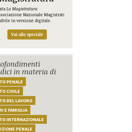
ista
La Magistratura
ssociazione Nazionale Magistrati
ibile in versione digitale.
Vai allo speciale
ofondimenti
idici in materia di
TTO PENALE
TO CIVILE
TO DEL LAVORO
I E FAMIGLIA
TTO INTERNAZIONALE
UZIONE PENALE