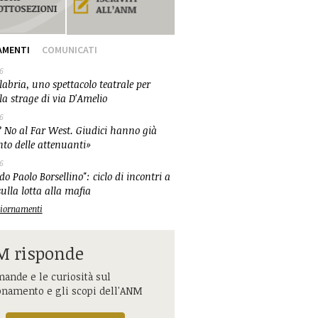
AMENTI
COMUNICATI
6
abria, uno spettacolo teatrale per
la strage di via D'Amelio
6
 No al Far West. Giudici hanno già
nto delle attenuanti»
6
o Paolo Borsellino": ciclo di incontri a
ulla lotta alla mafia
ggiornamenti
 risponde
ande e le curiosità sul
onamento e gli scopi dell'ANM