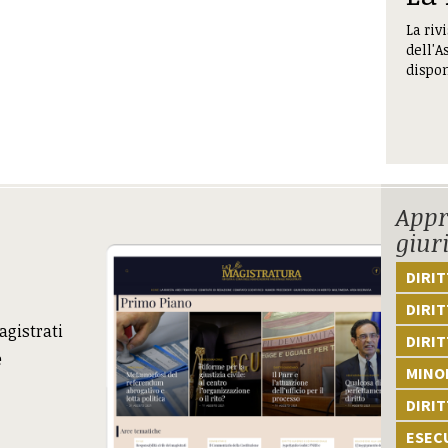
La riv
dell'A
dispon
Appr
giur
DIRI
DIRIT
agistrati
DIRIT
e
MINOR
DIRI
ESEC