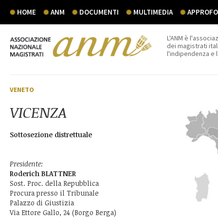
HOME
ANM
DOCUMENTI
MULTIMEDIA
APPROFON
L'ANM è l'associaz
dei magistrati ital
l'indipendenza e 
VENETO
VICENZA
Sottosezione distrettuale
Presidente:
Roderich BLATTNER
Sost. Proc. della Repubblica
Procura presso il Tribunale
Palazzo di Giustizia
Via Ettore Gallo, 24 (Borgo Berga)