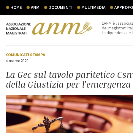
HOME
ANM
DOCUMENTI
MULTIMEDIA
APPROFON
L'ANM è l'associaz
dei magistrati ital
l'indipendenza e 
COMUNICATI STAMPA
4 marzo 2020
La Gec sul tavolo paritetico C
della Giustizia per l'emergenza