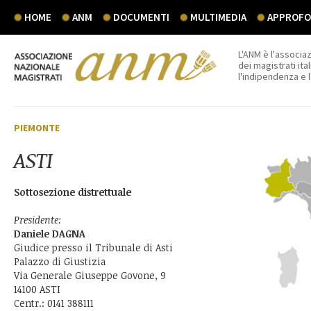
HOME
ANM
DOCUMENTI
MULTIMEDIA
APPROFON
L'ANM è l'associaz
dei magistrati ital
l'indipendenza e 
PIEMONTE
ASTI
Sottosezione distrettuale
Presidente:
Daniele DAGNA
Giudice presso il Tribunale di Asti
Palazzo di Giustizia
Via Generale Giuseppe Govone, 9
14100 ASTI
Centr.: 0141 388111