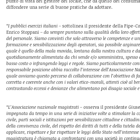
punto di vista del gestore del locale, che da quello dei consuma
diffondere una serie di buone pratiche da adottare.
“I pubblici esercizi italiani –
sottolinea il presidente della Fipe-
Enrico Stoppani
– da sempre puntano sulla qualità della loro offerta
del personale. Siamo convinti che solo attraverso le competenze e una
formazione e sensibilizzazione degli operatori, sia possibile argina
quale è quello della mala movida, lontana dalla nostra cultura e dal
quotidianamente alimentata da chi vende e/o somministra, spesso 
basso costo o infrangendo leggi e regole. Siamo particolarmente con
responsabile posizione abbia raccolto l’interesse dell’Associazione N
quale avviamo questo percorso di collaborazione con l’obiettivo di fa
corretta e coerente anche con i valori etico-morali, attenti cioè al be
contrastando eccessi e devianze che alimentano poi disagio sociale e 
“L’Associazione nazionale magistrati –
osserva il presidente Gius
impegnata da tempo in una serie di iniziative volte a stimolare la c
civile, parti sociali e istituzioni per sensibilizzare cittadine e cittadin
della convivenza civile, del rispetto dei diritti di tutti e della tutela 
applicare, rispettare e far rispettare le leggi dello Stato nell’interesse 
magistratura è chiamata a confrontarsi con una società in continu