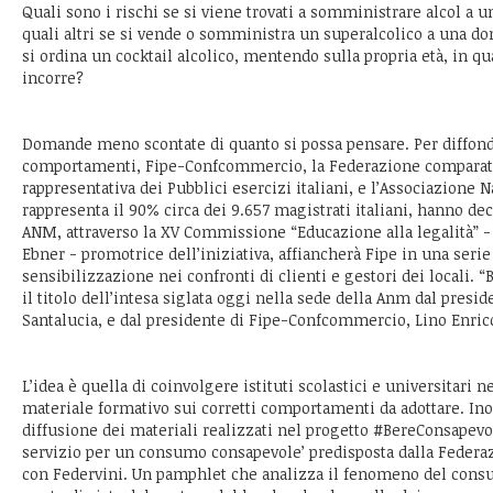
Quali sono i rischi se si viene trovati a somministrare alcol a 
quali altri se si vende o somministra un superalcolico a una don
si ordina un cocktail alcolico, mentendo sulla propria età, in qua
incorre?
Domande meno scontate di quanto si possa pensare. Per diffond
comportamenti, Fipe-Confcommercio, la Federazione compara
rappresentativa dei Pubblici esercizi italiani, e l’Associazione 
rappresenta il 90% circa dei 9.657 magistrati italiani, hanno dec
ANM, attraverso la XV Commissione “Educazione alla legalità” 
Ebner - promotrice dell’iniziativa, affiancherà Fipe in una serie d
sensibilizzazione nei confronti di clienti e gestori dei locali. 
il titolo dell’intesa siglata oggi nella sede della Anm dal presi
Santalucia, e dal presidente di Fipe-Confcommercio, Lino Enric
L’idea è quella di coinvolgere istituti scolastici e universitari 
materiale formativo sui corretti comportamenti da adottare. Inol
diffusione dei materiali realizzati nel progetto #BereConsapevole
servizio per un consumo consapevole’ predisposta dalla Federa
con Federvini. Un pamphlet che analizza il fenomeno del consum