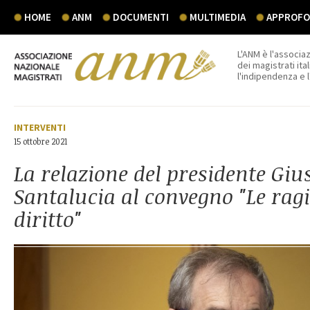
HOME
ANM
DOCUMENTI
MULTIMEDIA
APPROFON
L'ANM è l'associaz
dei magistrati ital
l'indipendenza e 
INTERVENTI
15 ottobre 2021
La relazione del presidente Giu
Santalucia al convegno "Le ragi
diritto"