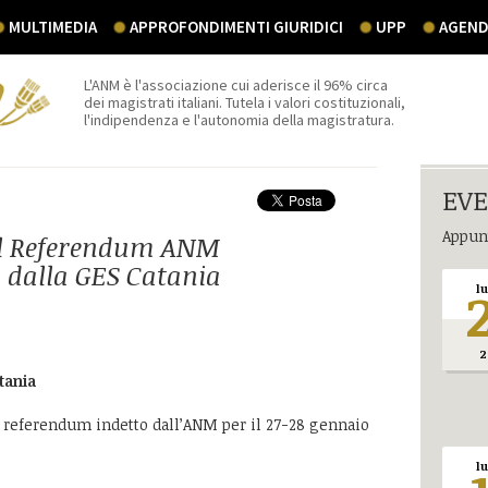
MULTIMEDIA
APPROFONDIMENTI GIURIDICI
UPP
AGEND
L'ANM è l'associazione cui aderisce il 96% circa
dei magistrati italiani. Tutela i valori costituzionali,
l'indipendenza e l'autonomia della magistratura.
EVE
Appunt
ul Referendum ANM
 dalla GES Catania
l
2
atania
 referendum indetto dall’ANM per il 27-28 gennaio
l