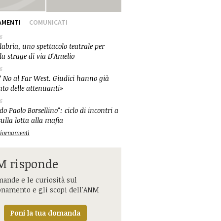
AMENTI
COMUNICATI
6
abria, uno spettacolo teatrale per
la strage di via D'Amelio
6
 No al Far West. Giudici hanno già
nto delle attenuanti»
6
o Paolo Borsellino": ciclo di incontri a
ulla lotta alla mafia
ggiornamenti
 risponde
ande e le curiosità sul
onamento e gli scopi dell'ANM
Poni la tua domanda