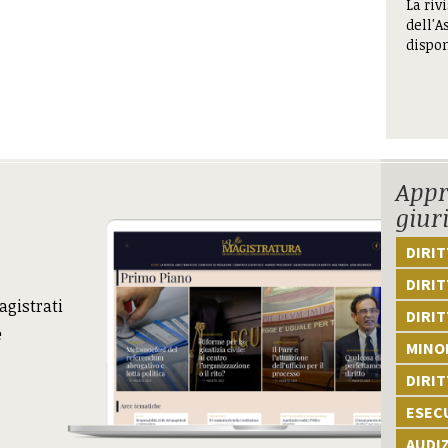
La riv
dell'A
dispon
Appr
giur
DIRI
DIRIT
agistrati
DIRIT
e
MINOR
DIRI
ESEC
AUDI