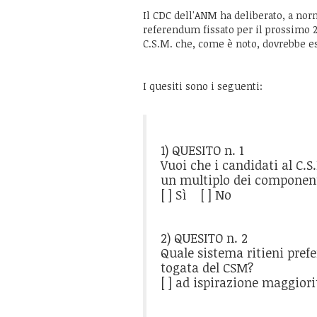
Il CDC dell'ANM ha deliberato, a norm
referendum fissato per il prossimo 2
C.S.M. che, come è noto, dovrebbe es
I quesiti sono i seguenti:
1) QUESITO n. 1
Vuoi che i candidati al C.S
un multiplo dei component
[ ] Sì [ ] No
2) QUESITO n. 2
Quale sistema ritieni prefe
togata del CSM?
[ ] ad ispirazione maggiori