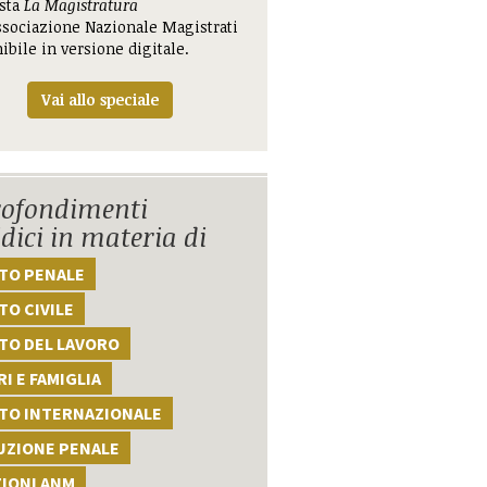
ista
La Magistratura
ssociazione Nazionale Magistrati
ibile in versione digitale.
Vai allo speciale
ofondimenti
idici in materia di
TTO PENALE
TO CIVILE
TO DEL LAVORO
I E FAMIGLIA
TTO INTERNAZIONALE
UZIONE PENALE
ZIONI ANM