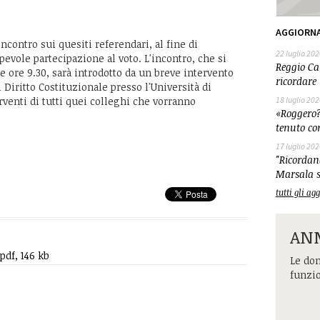
AGGIORN
ncontro sui quesiti referendari, al fine di
22 luglio 202
evole partecipazione al voto. L'incontro, che si
Reggio Cal
le ore 9.30, sarà introdotto da un breve intervento
ricordare 
i Diritto Costituzionale presso l'Università di
erventi di tutti quei colleghi che vorranno
18 luglio 202
«Roggero?
tenuto co
17 luglio 202
"Ricordand
Marsala s
tutti gli a
ANM
 pdf, 146 kb
Le dom
funzi