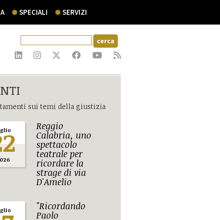
A
SPECIALI
SERVIZI
NTI
amenti sui temi della giustizia
Reggio
22
uglio
Calabria, uno
spettacolo
teatrale per
026
ricordare la
strage di via
D'Amelio
"Ricordando
uglio
Paolo