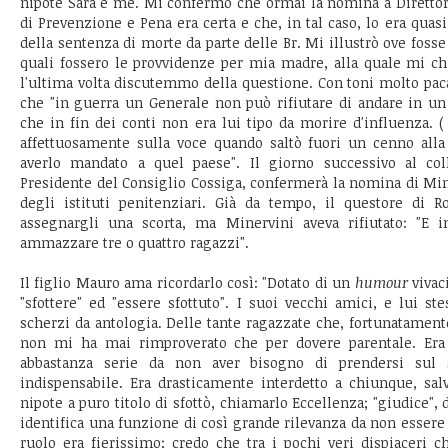
nipote Sara e me. Mi confermò che ormai la nomina a Direttore
di Prevenzione e Pena era certa e che, in tal caso, lo era quasi
della sentenza di morte da parte delle Br. Mi illustrò ove fosse 
quali fossero le provvidenze per mia madre, alla quale mi chi
l'ultima volta discutemmo della questione. Con toni molto paca
che "in guerra un Generale non può rifiutare di andare in un
che in fin dei conti non era lui tipo da morire d'influenza. (
affettuosamente sulla voce quando saltò fuori un cenno alla 
averlo mandato a quel paese". Il giorno successivo al coll
Presidente del Consiglio Cossiga, confermerà la nomina di Min
degli istituti penitenziari. Già da tempo, il questore di R
assegnargli una scorta, ma Minervini aveva rifiutato: "E i
ammazzare tre o quattro ragazzi".
Il figlio Mauro ama ricordarlo così: "Dotato di un
humour
vivac
"sfottere" ed "essere sfottuto". I suoi vecchi amici, e lui st
scherzi da antologia. Delle tante ragazzate che, fortunatament
non mi ha mai rimproverato che per dovere parentale. Era
abbastanza serie da non aver bisogno di prendersi sul
indispensabile. Era drasticamente interdetto a chiunque, sal
nipote a puro titolo di sfottò, chiamarlo Eccellenza; "giudice",
identifica una funzione di così grande rilevanza da non essere 
ruolo era fierissimo; credo che tra i pochi veri dispiaceri ch