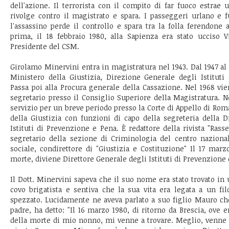
dell'azione. Il terrorista con il compito di far fuoco estrae u
rivolge contro il magistrato e spara. I passeggeri urlano e 
l'assassino perde il controllo e spara tra la folla ferendon
prima, il 18 febbraio 1980, alla Sapienza era stato ucciso Vi
Presidente del CSM.
Girolamo Minervini entra in magistratura nel 1943. Dal 1947 al
Ministero della Giustizia, Direzione Generale degli Istituti
Passa poi alla Procura generale della Cassazione. Nel 1968 v
segretario presso il Consiglio Superiore della Magistratura. N
servizio per un breve periodo presso la Corte di Appello di Roma
della Giustizia con funzioni di capo della segreteria della 
Istituti di Prevenzione e Pena. È redattore della rivista "Rass
segretario della sezione di Criminologia del centro naziona
sociale, condirettore di "Giustizia e Costituzione" Il 17 marz
morte, diviene Direttore Generale degli Istituti di Prevenzione 
Il Dott. Minervini sapeva che il suo nome era stato trovato in 
covo brigatista e sentiva che la sua vita era legata a un fi
spezzato. Lucidamente ne aveva parlato a suo figlio Mauro ch
padre, ha detto: "Il 16 marzo 1980, di ritorno da Brescia, ove e
della morte di mio nonno, mi venne a trovare. Meglio, venne a 