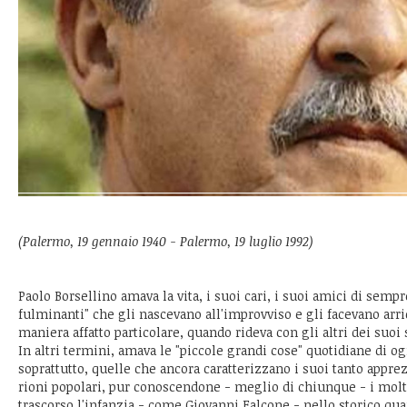
(Palermo, 19 gennaio 1940 - Palermo, 19 luglio 1992)
Paolo Borsellino amava la vita, i suoi cari, i suoi amici di sempr
fulminanti" che gli nascevano all'improvviso e gli facevano arric
maniera affatto particolare, quando rideva con gli altri dei suoi s
In altri termini, amava le "piccole grandi cose" quotidiane di 
soprattutto, quelle che ancora caratterizzano i suoi tanto apprez
rioni popolari, pur conoscendone - meglio di chiunque - i molte
trascorso l'infanzia - come Giovanni Falcone - nello storico quar