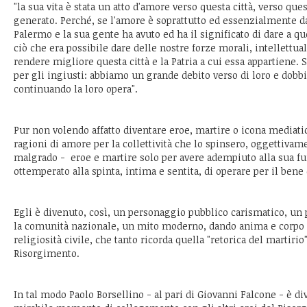
"la sua vita è stata un atto d'amore verso questa città, verso ques
generato. Perché, se l'amore è soprattutto ed essenzialmente d
Palermo e la sua gente ha avuto ed ha il significato di dare a qu
ciò che era possibile dare delle nostre forze morali, intellettual
rendere migliore questa città e la Patria a cui essa appartiene. 
per gli ingiusti: abbiamo un grande debito verso di loro e dobb
continuando la loro opera".
Pur non volendo affatto diventare eroe, martire o icona mediati
ragioni di amore per la collettività che lo spinsero, oggettivam
malgrado - eroe e martire solo per avere adempiuto alla sua fu
ottemperato alla spinta, intima e sentita, di operare per il ben
Egli è divenuto, così, un personaggio pubblico carismatico, un 
la comunità nazionale, un mito moderno, dando anima e corpo 
religiosità civile, che tanto ricorda quella "retorica del martirio
Risorgimento.
In tal modo Paolo Borsellino - al pari di Giovanni Falcone - è di