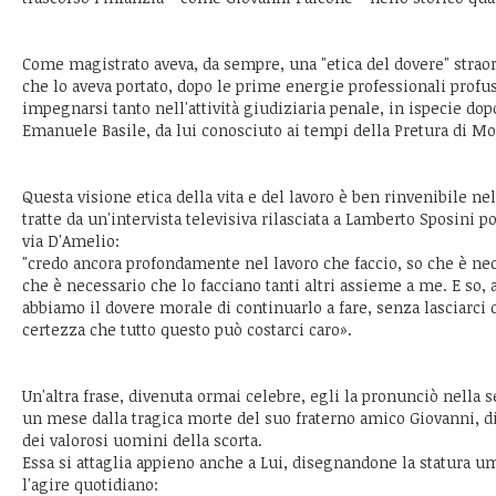
Come magistrato aveva, da sempre, una "etica del dovere" stra
che lo aveva portato, dopo le prime energie professionali profuse
impegnarsi tanto nell'attività giudiziaria penale, in ispecie dop
Emanuele Basile, da lui conosciuto ai tempi della Pretura di Mo
Questa visione etica della vita e del lavoro è ben rinvenibile ne
tratte da un'intervista televisiva rilasciata a Lamberto Sposini p
via D'Amelio:
"credo ancora profondamente nel lavoro che faccio, so che è nece
che è necessario che lo facciano tanti altri assieme a me. E so, 
abbiamo il dovere morale di continuarlo a fare, senza lasciarci
certezza che tutto questo può costarci caro».
Un'altra frase, divenuta ormai celebre, egli la pronunciò nella s
un mese dalla tragica morte del suo fraterno amico Giovanni, d
dei valorosi uomini della scorta.
Essa si attaglia appieno anche a Lui, disegnandone la statura 
l'agire quotidiano: