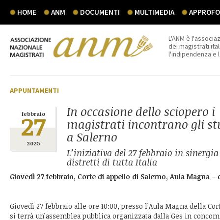
HOME
ANM
DOCUMENTI
MULTIMEDIA
APPROFON
L'ANM è l'associaz
dei magistrati ital
l'indipendenza e 
APPUNTAMENTI
In occasione dello sciopero i
27
febbraio
magistrati incontrano gli st
a Salerno
2025
L’iniziativa del 27 febbraio in sinergia
distretti di tutta Italia
Giovedì 27 febbraio, Corte di appello di Salerno, Aula Magna – 
Giovedì 27 febbraio alle ore 10:00, presso l’Aula Magna della Cor
si terrà un’assemblea pubblica organizzata dalla Ges in concom