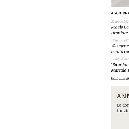
AGGIORN
22 luglio 202
Reggio Cal
ricordare 
18 luglio 202
«Roggero?
tenuto co
17 luglio 202
"Ricordand
Marsala s
tutti gli a
ANM
Le dom
funzi