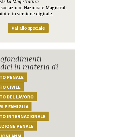
ista
La Magistratura
ssociazione Nazionale Magistrati
ibile in versione digitale.
Vai allo speciale
ofondimenti
idici in materia di
TTO PENALE
TO CIVILE
TO DEL LAVORO
I E FAMIGLIA
TTO INTERNAZIONALE
UZIONE PENALE
ZIONI ANM