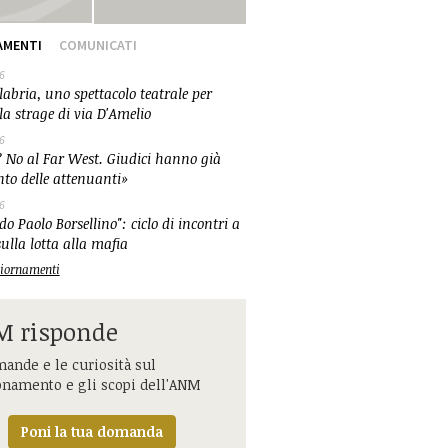
AMENTI
COMUNICATI
6
abria, uno spettacolo teatrale per
la strage di via D'Amelio
6
 No al Far West. Giudici hanno già
nto delle attenuanti»
6
o Paolo Borsellino": ciclo di incontri a
ulla lotta alla mafia
ggiornamenti
 risponde
ande e le curiosità sul
onamento e gli scopi dell'ANM
Poni la tua domanda