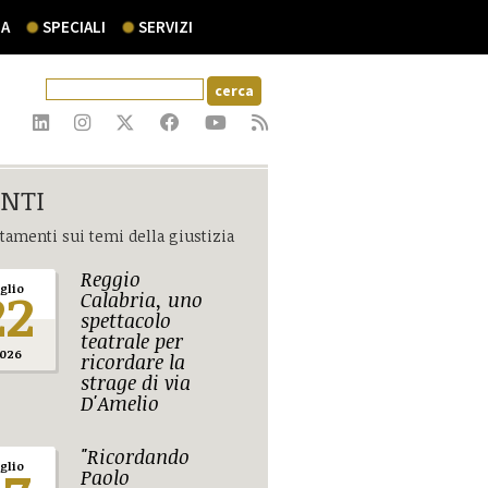
A
SPECIALI
SERVIZI
NTI
amenti sui temi della giustizia
Reggio
22
uglio
Calabria, uno
spettacolo
teatrale per
026
ricordare la
strage di via
D'Amelio
"Ricordando
uglio
Paolo