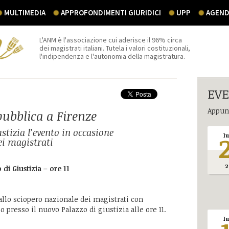
MULTIMEDIA
APPROFONDIMENTI GIURIDICI
UPP
AGEND
L'ANM è l'associazione cui aderisce il 96% circa
dei magistrati italiani. Tutela i valori costituzionali,
l'indipendenza e l'autonomia della magistratura.
EVE
Appunt
ubblica a Firenze
ustizia l’evento in occasione
l
ei magistrati
2
 di Giustizia – ore 11
 allo sciopero nazionale dei magistrati con
presso il nuovo Palazzo di giustizia alle ore 11.
l