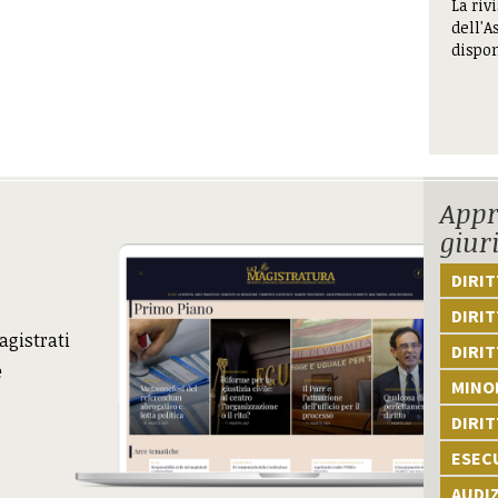
La riv
dell'A
dispon
Appr
giur
DIRI
DIRIT
agistrati
DIRIT
e
MINOR
DIRI
ESEC
AUDI