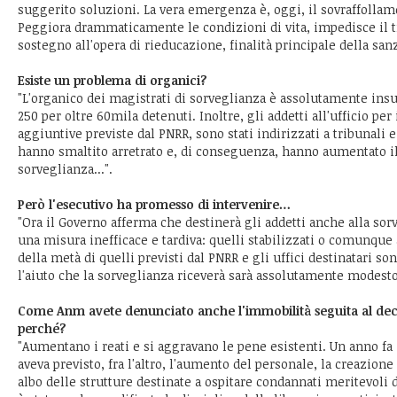
suggerito soluzioni. La vera emergenza è, oggi, il sovraffollame
Peggiora drammaticamente le condizioni di vita, impedisce il t
sostegno all'opera di rieducazione, finalità principale della san
Esiste un problema di organici?
"L'organico dei magistrati di sorveglianza è assolutamente insu
250 per oltre 60mila detenuti. Inoltre, gli addetti all'ufficio per
aggiuntive previste dal PNRR, sono stati indirizzati a tribunali e
hanno smaltito arretrato e, di conseguenza, hanno aumentato il 
sorveglianza...".
Però l'esecutivo ha promesso di intervenire…
"Ora il Governo afferma che destinerà gli addetti anche alla sorv
una misura inefficace e tardiva: quelli stabilizzati o comunqu
della metà di quelli previsti dal PNRR e gli uffici destinatari s
l'aiuto che la sorveglianza riceverà sarà assolutamente modesto
Come Anm avete denunciato anche l'immobilità seguita al dec
perché?
"Aumentano i reati e si aggravano le pene esistenti. Un anno fa 
aveva previsto, fra l'altro, l'aumento del personale, la creazion
albo delle strutture destinate a ospitare condannati meritevoli 