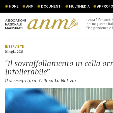
HOME
ANM
DOCUMENTI
MULTIMEDIA
APPROFON
L'ANM è l'associaz
dei magistrati ital
l'indipendenza e 
INTERVISTE
16 luglio 2025
"Il sovraffollamento in cella or
intollerabile”
Il vicesegretario Celli su La Notizia