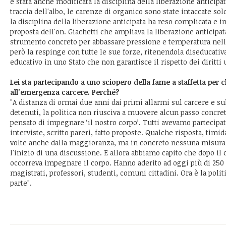
è stata anche modificata la disciplina della liberazione anticip
traccia dell'albo, le carenze di organico sono state intaccate solo
la disciplina della liberazione anticipata ha reso complicata e in
proposta dell'on. Giachetti che ampliava la liberazione anticipat
strumento concreto per abbassare pressione e temperatura nelle
però la respinge con tutte le sue forze, ritenendola diseducativa
educativo in uno Stato che non garantisce il rispetto dei diritti
Lei sta partecipando a uno sciopero della fame a staffetta per 
all'emergenza carcere. Perché?
"A distanza di ormai due anni dai primi allarmi sul carcere e su
detenuti, la politica non riusciva a muovere alcun passo concre
pensato di impegnare ‘il nostro corpo’. Tutti avevamo partecipat
interviste, scritto pareri, fatto proposte. Qualche risposta, timi
volte anche dalla maggioranza, ma in concreto nessuna misura
l'inizio di una discussione. E allora abbiamo capito che dopo il
occorreva impegnare il corpo. Hanno aderito ad oggi più di 250 
magistrati, professori, studenti, comuni cittadini. Ora è la polit
parte".