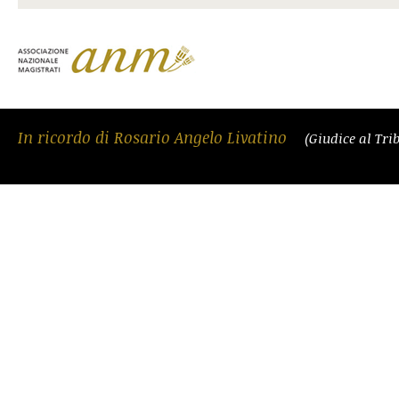
In ricordo di Rosario Angelo Livatino
(Giudice al Tri