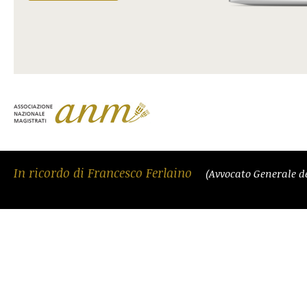
In ricordo di Francesco Ferlaino
(Avvocato Generale d