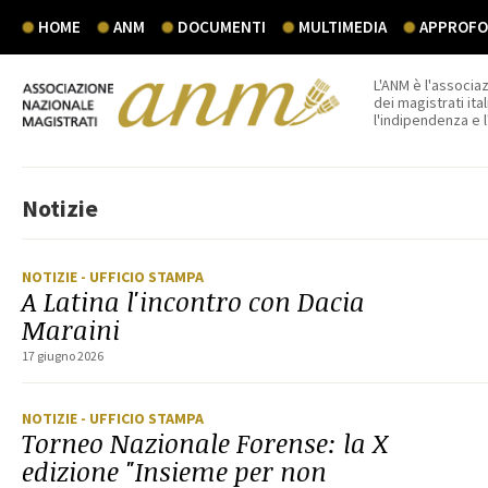
HOME
ANM
DOCUMENTI
MULTIMEDIA
APPROFON
L'ANM è l'associaz
dei magistrati ital
l'indipendenza e 
Notizie
NOTIZIE
- UFFICIO STAMPA
A Latina l'incontro con Dacia
Maraini
17 giugno 2026
NOTIZIE
- UFFICIO STAMPA
Torneo Nazionale Forense: la X
edizione "Insieme per non