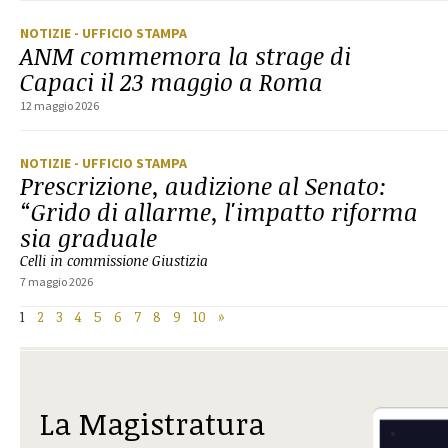
NOTIZIE
- UFFICIO STAMPA
ANM commemora la strage di
Capaci il 23 maggio a Roma
12 maggio 2026
NOTIZIE
- UFFICIO STAMPA
Prescrizione, audizione al Senato:
“Grido di allarme, l'impatto riforma
sia graduale
Celli in commissione Giustizia
7 maggio 2026
1
2
3
4
5
6
7
8
9
10
»
La Magistratura