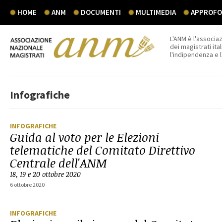
HOME
ANM
DOCUMENTI
MULTIMEDIA
APPROFON
L'ANM è l'associaz
dei magistrati ital
l'indipendenza e 
Infografiche
INFOGRAFICHE
Guida al voto per le Elezioni
telematiche del Comitato Direttivo
Centrale dell'ANM
18, 19 e 20 ottobre 2020
6 ottobre 2020
INFOGRAFICHE