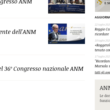
ongresso ANM
AGGIORN
22 luglio 202
Reggio Cal
dente dell'ANM
ricordare 
18 luglio 202
«Roggero?
tenuto co
17 luglio 202
"Ricordand
Marsala s
del 36º Congresso nazionale ANM
tutti gli a
ANM
Le dom
funzi