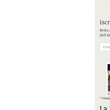
Iscr
Resta 
dell'A
La