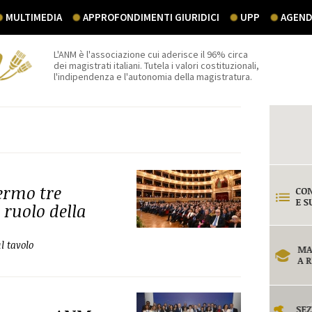
MULTIMEDIA
APPROFONDIMENTI GIURIDICI
UPP
AGEND
L'ANM è l'associazione cui aderisce il 96% circa
dei magistrati italiani. Tutela i valori costituzionali,
l'indipendenza e l'autonomia della magistratura.
ermo tre
 ruolo della
l tavolo