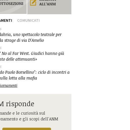
AMENTI
COMUNICATI
6
abria, uno spettacolo teatrale per
la strage di via D'Amelio
6
 No al Far West. Giudici hanno già
nto delle attenuanti»
6
o Paolo Borsellino": ciclo di incontri a
ulla lotta alla mafia
ggiornamenti
 risponde
ande e le curiosità sul
onamento e gli scopi dell'ANM