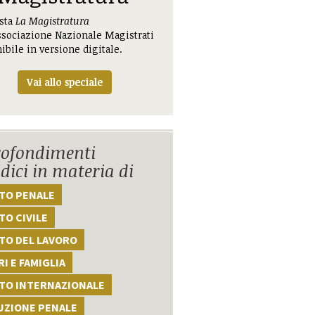
ista
La Magistratura
ssociazione Nazionale Magistrati
ibile in versione digitale.
Vai allo speciale
ofondimenti
idici in materia di
TTO PENALE
TO CIVILE
TO DEL LAVORO
I E FAMIGLIA
TTO INTERNAZIONALE
UZIONE PENALE