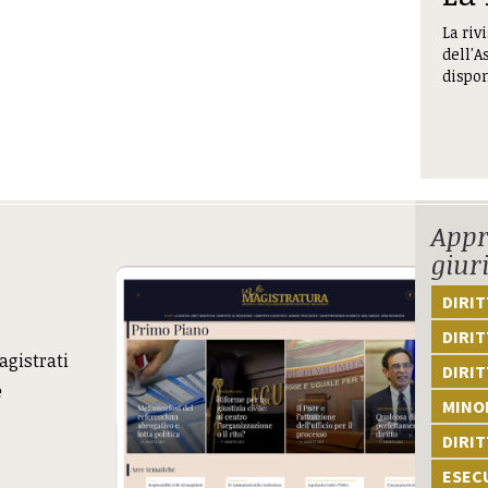
La riv
dell'A
dispon
Appr
giur
DIRI
DIRIT
agistrati
DIRIT
e
MINOR
DIRI
ESEC