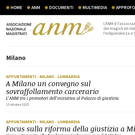
HOME
ANM
DOCUMENTI
MULTIMEDIA
APPROFON
L'ANM è l'associaz
dei magistrati ital
l'indipendenza e 
Milano
APPUNTAMENTI
- MILANO
- LOMBARDIA
A Milano un convegno sul
sovraffollamento carcerario
L’ANM tra i promotori dell’iniziativa al Palazzo di giustizia
15 ottobre 2025
APPUNTAMENTI
- MILANO
- LOMBARDIA
Focus sulla riforma della giustizia a M