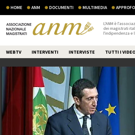
HOME
ANM
DOCUMENTI
MULTIMEDIA
APPROFON
L'ANM è l'associaz
dei magistrati ital
l'indipendenza e 
WEBTV
INTERVENTI
INTERVISTE
TUTTI I VIDE