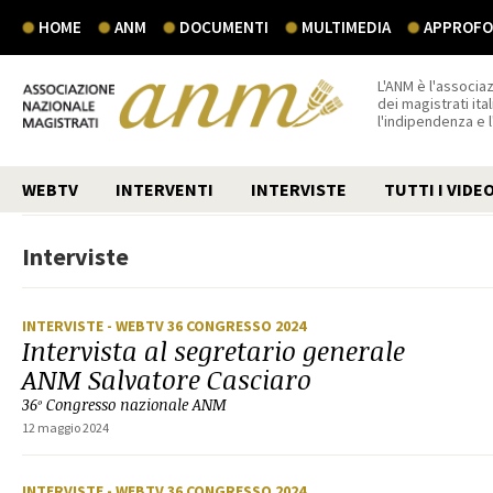
HOME
ANM
DOCUMENTI
MULTIMEDIA
APPROFON
L'ANM è l'associaz
dei magistrati ital
l'indipendenza e 
WEBTV
INTERVENTI
INTERVISTE
TUTTI I VIDE
Interviste
INTERVISTE
- WEBTV 36 CONGRESSO 2024
Intervista al segretario generale
ANM Salvatore Casciaro
36º Congresso nazionale ANM
12 maggio 2024
INTERVISTE
- WEBTV 36 CONGRESSO 2024