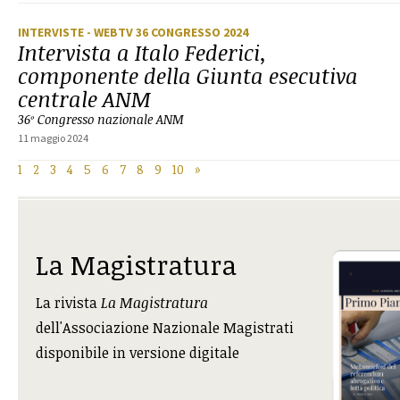
INTERVISTE
- WEBTV 36 CONGRESSO 2024
Intervista a Italo Federici,
componente della Giunta esecutiva
centrale ANM
36º Congresso nazionale ANM
11 maggio 2024
1
2
3
4
5
6
7
8
9
10
»
La Magistratura
La rivista
La Magistratura
dell'Associazione Nazionale Magistrati
disponibile in versione digitale