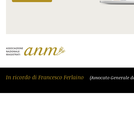
In ricordo di Francesco Ferlaino
(Avvocato Generale d