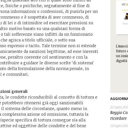
e, fisiche o psichiche, segnatamente al fine di
rsona informazioni o confessioni, di punirla per un
a commesso o è sospettata di aver commesso, di
u di lei o di intimidire od esercitare pressioni su
ltro motivo basato su una qualsiasi forma di
o tali sofferenze siano inflitti da un funzionario
che agisca a titolo ufficiale, o sotto sua
nso espresso o tacito. Tale termine non si estende
L'Assoc
futuro 
i unicamente da sanzioni legittime, ad esse inerenti
un insie
ione, peraltro coerente col sentimento e con la
dignità 
ontribuire a guidare le diverse scelte ‘di sistema’
nto della formulazione della norma penale, in
li e comunitari.
azioni generali
a, le condotte riconducibili al concetto di tortura e
AGGIORN
ne potrebbero ritenersi già oggi sanzionabili
22 luglio 202
e il sistema delle circostanze, quanto meno in
Reggio Cal
 complessiva azione od omissione, tuttavia la
ricordare 
tispecie specifica di tortura consegue sia alla
gettive ed oggettive delle condotte e del bene
18 luglio 202