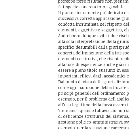
potrebbe forse risultare non pienam
fattispecie concreta immaginabile.
Il punto sicuramente più delicato e
successiva corretta applicazione giu
condotta incriminata nel rispetto del
elementi, oggettivo e soggettivo, ch
Andrebbero dunque evitati due rischi
alla sola interpretazione della giur
specifici desumibili dalla giurisprud
concreta delimitazione della fattispec
elementi costitutivi, che rischierebb
alla luce di esperienze anche già c
essere a pieno titolo sussunti in ess
importanti rilievi dagli accademici 
Dal punto di vista della giurisdizio
come ogni soluzione debba trovare 
principi generali dell’ordinamento pe
esempio, per il problema dell’applica
all’uso legittimo della forza ovvero
‘inumano’, quando tuttavia ciò non s
di deficienze strutturali del sistema
gestione politico-amministrativa ovv
esempio, per la situazione carcerari