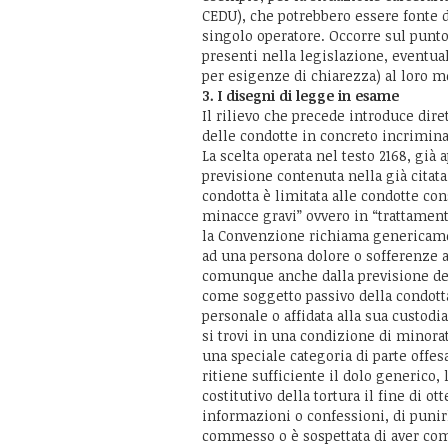
CEDU), che potrebbero essere fonte d
singolo operatore. Occorre sul punto
presenti nella legislazione, eventu
per esigenze di chiarezza) al loro 
3. I disegni di legge in esame
Il rilievo che precede introduce dire
delle condotte in concreto incrimina
La scelta operata nel testo 2168, già
previsione contenuta nella già citata
condotta è limitata alle condotte co
minacce gravi” ovvero in “trattamen
la Convenzione richiama genericament
ad una persona dolore o sofferenze ac
comunque anche dalla previsione del
come soggetto passivo della condotta
personale o affidata alla sua custodi
si trovi in una condizione di minora
una speciale categoria di parte offes
ritiene sufficiente il dolo generico
costitutivo della tortura il fine di o
informazioni o confessioni, di punir
commesso o è sospettata di aver com