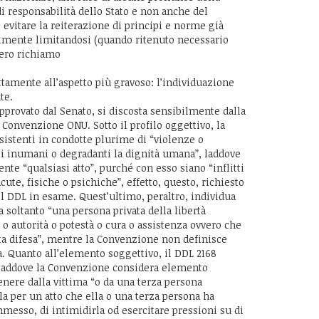
i responsabilità dello Stato e non anche del
 evitare la reiterazione di principi e norme già
almente limitandosi (quando ritenuto necessario
mero richiamo
ttamente all’aspetto più gravoso: l’individuazione
te.
 approvato dal Senato, si discosta sensibilmente dalla
 Convenzione ONU. Sotto il profilo oggettivo, la
nsistenti in condotte plurime di “violenze o
ti inumani o degradanti la dignità umana”, laddove
e “qualsiasi atto”, purché con esso siano “inflitti
ute, fisiche o psichiche”, effetto, questo, richiesto
 DDL in esame. Quest’ultimo, peraltro, individua
 soltanto “una persona privata della libertà
a o autorità o potestà o cura o assistenza ovvero che
ta difesa”, mentre la Convenzione non definisce
a. Quanto all’elemento soggettivo, il DDL 2168
, laddove la Convenzione considera elemento
ttenere dalla vittima “o da una terza persona
la per un atto che ella o una terza persona ha
messo, di intimidirla od esercitare pressioni su di