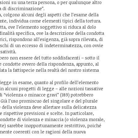
ssioni su una terza persona, o per qualunque altro
a di discriminazione”.
tà, colgono alcuni degli aspetti che l’esame della
te, individua come elementi tipici della tortura.
ta, ove l’elemento soggettivo si riduca al dolo
finalità specifica, ove la descrizione della condotta
ici, rispondono all’esigenza, già sopra rilevata, di
 rischi di un eccesso di indeterminatezza, con ovvie
satività.
ebbero non essere del tutto soddisfacenti – sotto il
e condotte ovvero della rispondenza, appunto, al
lata la fattispecie nella realtà del nostro sistema
 legge in esame, quanto al profilo dell’elemento
in alcuni progetti di legge – alle nozioni tassative
 di “violenza o minacce gravi” (189) potrebbero
 Già l’uso promiscuo del singolare e del plurale
 della violenza deve allertare sulla delicatezza
 rispettive previsioni e scelte. In particolare,
condotte di violenza e minaccia (o violenza morale,
ste) sarebbe inopportunamente restrittivo, poiché
ente coerenti con le ragioni della nuova