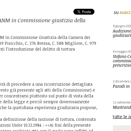
SU
AUDIZ
 ANM in Commissione giustizia della
9 giugno 20
Audizione
giudiziari
NM in Commissione Giustizia della Camera dei
9 Pisicchio, C. 276 Bressa, C. 588 Migliore, C. 979
nti l’introduzione del delitto di tortura
6 maggio 20
Stefano Ce
commissio
prescrizi
2 dicembre 
erà di procedere a una ricostruzione dettagliata
Parodi in
resto già presente agli atti della Commissione) e
er concentrarsi piuttosto sul punto di vista della
one della legge e perciò sempre doverosamente
11 settembr
Mastrandr
i che la quotidiana esperienza giudiziaria propone,
tutte le 
la definizione della nozione di tortura, contenuta
zioni Unite 10.12.1984 : <<Ai fini della presente
igna qualsiasi atto con il quale sono inflitti ad