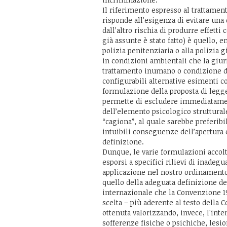
Il riferimento espresso al trattamen
risponde all’esigenza di evitare una d
dall’altro rischia di produrre effett
già assunte è stato fatto) è quello, 
polizia penitenziaria o alla polizia gi
in condizioni ambientali che la giu
trattamento inumano o condizione de
configurabili alternative esimenti co
formulazione della proposta di legge
permette di escludere immediatamen
dell’elemento psicologico struttural
“cagiona”, al quale sarebbe preferib
intuibili conseguenze dell’apertura
definizione.
Dunque, le varie formulazioni accol
esporsi a specifici rilievi di inadeg
applicazione nel nostro ordinamento 
quello della adeguata definizione del
internazionale che la Convenzione 19
scelta – più aderente al testo della 
ottenuta valorizzando, invece, l'int
sofferenze fisiche o psichiche, lesioni