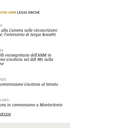
IONI ANM
LEGGI ANCHE
26
 alla Camera sulle circoscrizioni
e: l'intervento di Sergio Rossetti
26
lli vicesegretario dell'ANM in
ne Giustizia sul ddl 985 sulla
one
2025
 commissione Giustizia al Senato
e 2025
ea in commissione a Montecitorio
notizie