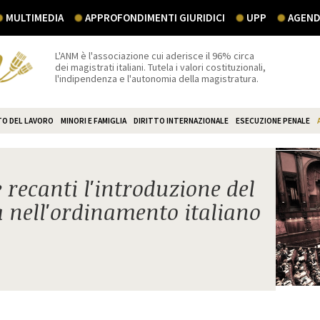
MULTIMEDIA
APPROFONDIMENTI GIURIDICI
UPP
AGEND
L'ANM è l'associazione cui aderisce il 96% circa
dei magistrati italiani. Tutela i valori costituzionali,
l'indipendenza e l'autonomia della magistratura.
TO DEL LAVORO
MINORI E FAMIGLIA
DIRITTO INTERNAZIONALE
ESECUZIONE PENALE
 recanti l'introduzione del
ra nell'ordinamento italiano