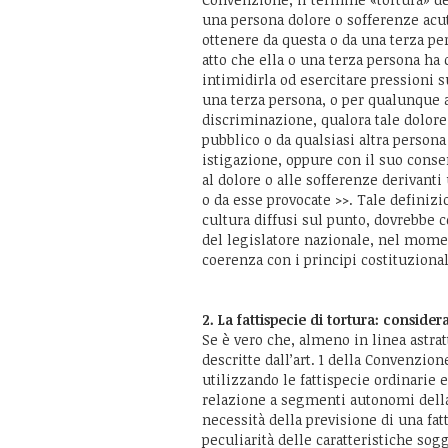
una persona dolore o sofferenze acut
ottenere da questa o da una terza pe
atto che ella o una terza persona h
intimidirla od esercitare pressioni s
una terza persona, o per qualunque a
discriminazione, qualora tale dolore 
pubblico o da qualsiasi altra persona 
istigazione, oppure con il suo conse
al dolore o alle sofferenze derivant
o da esse provocate >>. Tale definiz
cultura diffusi sul punto, dovrebbe c
del legislatore nazionale, nel mome
coerenza con i principi costituziona
2. La fattispecie di tortura: consider
Se è vero che, almeno in linea astratt
descritte dall’art. 1 della Convenzio
utilizzando le fattispecie ordinarie 
relazione a segmenti autonomi della
necessità della previsione di una fat
peculiarità delle caratteristiche sog