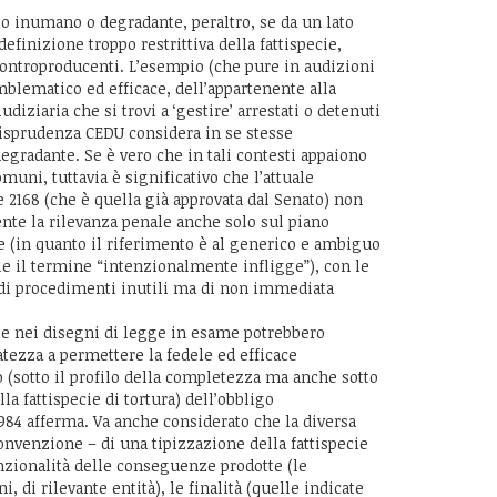
to inumano o degradante, peraltro, se da un lato
efinizione troppo restrittiva della fattispecie,
i controproducenti. L’esempio (che pure in audizioni
emblematico ed efficace, dell’appartenente alla
udiziaria che si trovi a ‘gestire’ arrestati o detenuti
risprudenza CEDU considera in se stesse
gradante. Se è vero che in tali contesti appaiono
muni, tuttavia è significativo che l’attuale
 2168 (che è quella già approvata dal Senato) non
te la rilevanza penale anche solo sul piano
e (in quanto il riferimento è al generico e ambiguo
ile il termine “intenzionalmente infligge”), con le
 di procedimenti inutili ma di non immediata
te nei disegni di legge in esame potrebbero
uatezza a permettere la fedele ed efficace
(sotto il profilo della completezza ma anche sotto
la fattispecie di tortura) dell’obbligo
84 afferma. Va anche considerato che la diversa
Convenzione – di una tipizzazione della fattispecie
enzionalità delle conseguenze prodotte (le
, di rilevante entità), le finalità (quelle indicate