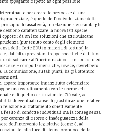
ente appagante rispetto ad ogni possibile
 determinante per creare le premesse di una
risprudenziale, è quello dell’individuazione della
 principio di tassatività, in relazione a entrambi gli
e debbono caratterizzare la nuova fattispecie.
 opposti: da un lato soluzioni che attribuiscano
isprudenza (pur tenuto conto degli elementi
enza della Corte EDU in materia di tortura) la
ie, dall’altro previsioni troppo specifiche di taluni
ero di sottrarre all’incriminazione – in concreto ed
onosciute – comportamenti che, invece, dovrebbero
a. La Commissione, su tali punti, ha già ottenuto
esaminati.
ne, appare importante innanzitutto evidenziare
opportuno coordinamento con le norme ed i
nale e di quello costituzionale. Ciò vale, ad
bilità di eventuali cause di giustificazione relative
 in relazione al trattamento obiettivamente
ia l’esito di condotte individuali ma la conseguenza
, per carenza di risorse o inadeguatezza della
ero dell’intervento legislativo (come è, ad
a nazionale, alla luce di alcune pronunce della