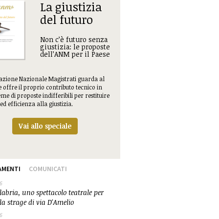
La giustizia
del futuro
Non c’è futuro senza
giustizia: le proposte
dell’ANM per il Paese
iazione Nazionale Magistrati guarda al
e offre il proprio contributo tecnico in
me di proposte indifferibili per restituire
ed efficienza alla giustizia.
Vai allo speciale
AMENTI
COMUNICATI
6
abria, uno spettacolo teatrale per
la strage di via D'Amelio
6