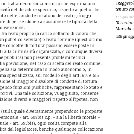
«Roggero?
 di un trattamento sanzionatorio che esprima una
tenuto co
avità del disvalore specifico, rispetto a quello che
o delle condotte in taluno dei reati già oggi
17 luglio 202
re di per sé idoneo a sussumere le tipicità della
"Ricordand
 Convenzione.
Marsala s
a fra reato proprio (a carico soltanto di coloro che
tutti gli a
un pubblico servizio) o reato comune (quest’ultimo
che condotte di ‘tortura’ possano essere poste in
ti alla criminalità organizzata, o comunque diversi
ne pubblica) non presenta problemi tecnici
lla previsione, nel caso di scelta del reato comune,
i pena sia determinata in modo autonomo o, in
oma specializzata, sul modello degli artt. 614 e 615
zione al maggior disvalore di condotte di tortura
lgendo funzioni pubbliche, rappresentano lo Stato e
ercitivi. Una tale soluzione, va aggiunto, consente
izione diversi e maggiori rispetto all’ipotesi non
a (sulla quale diversamente propendono le proposte
ersonale - art. 608bis c.p. - sia la libertà morale -
duale - art. 593bis), ogni scelta compete alla
ilità del legislatore, benché qualunque collocazione