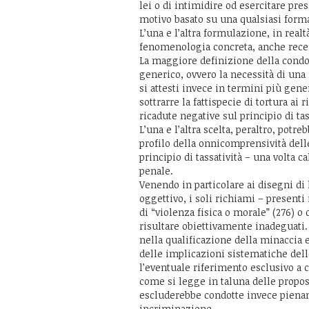
lei o di intimidire od esercitare pre
motivo basato su una qualsiasi form
L’una e l’altra formulazione, in real
fenomenologia concreta, anche recen
La maggiore definizione della condot
generico, ovvero la necessità di una 
si attesti invece in termini più gener
sottrarre la fattispecie di tortura ai
ricadute negative sul principio di tas
L’una e l’altra scelta, peraltro, potr
profilo della onnicomprensività dell
principio di tassatività – una volta ca
penale.
Venendo in particolare ai disegni di
oggettivo, i soli richiami – presenti 
di “violenza fisica o morale” (276) o
risultare obiettivamente inadeguati.
nella qualificazione della minaccia e
delle implicazioni sistematiche delle
l’eventuale riferimento esclusivo a 
come si legge in taluna delle propo
escluderebbe condotte invece pienam
incriminazione.