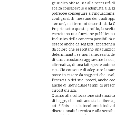
giuridico offeso, sia alla necessità
scelta consapevole e adeguata alla gr
potrebbe conseguire all’inquadrament
configurabili, nessuno dei quali appa
‘tortura’, nei termini descritti dalla
Proprio sotto questo profilo, la scelt
esercitano una funzione pubblica o 
inclusivo della concreta possibilità 
essere anche da soggetti appartenen
da coloro che esercitano una funzio
determinanti, se non la necessità de
di una circostanza aggravante la cu
alternativa, di una fattispecie auton
c.p.. Ciò consente di adeguare la san
poste in essere da soggetti che, svo
l’esercizio dei suoi poteri, anche co
anche di individuare tempi di prescr
circostanziata.
Quanto alla collocazione sistematic
di legge, che indicano sia la libertà p
art. 613bis - sia la incolumità indivi
discrezionalità tecnica e alla sensib