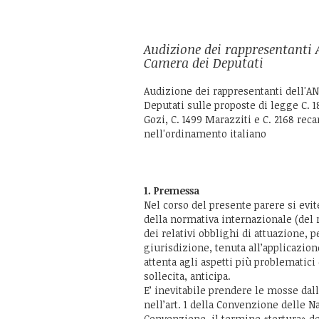
Audizione dei rappresentanti
Camera dei Deputati
Audizione dei rappresentanti dell'A
Deputati sulle proposte di legge C. 18
Gozi, C. 1499 Marazziti e C. 2168 reca
nell'ordinamento italiano
1. Premessa
Nel corso del presente parere si evit
della normativa internazionale (del 
dei relativi obblighi di attuazione, p
giurisdizione, tenuta all’applicazi
attenta agli aspetti più problematic
sollecita, anticipa.
E’ inevitabile prendere le mosse dal
nell’art. 1 della Convenzione delle Na
Convenzione, il termine «tortura» des