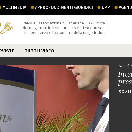
MULTIMEDIA
APPROFONDIMENTI GIURIDICI
UPP
AGEND
L'ANM è l'associazione cui aderisce il 96% circa
dei magistrati italiani. Tutela i valori costituzionali,
l'indipendenza e l'autonomia della magistratura.
RVISTE
TUTTI I VIDEO
24 ottob
Inte
pres
XXXII