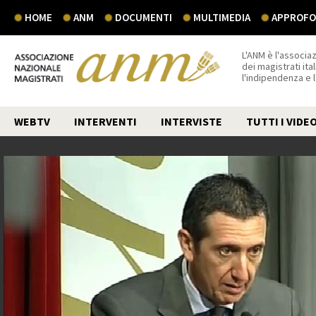
HOME
ANM
DOCUMENTI
MULTIMEDIA
APPROFON
L'ANM è l'associaz
dei magistrati ital
l'indipendenza e 
WEBTV
INTERVENTI
INTERVISTE
TUTTI I VIDE