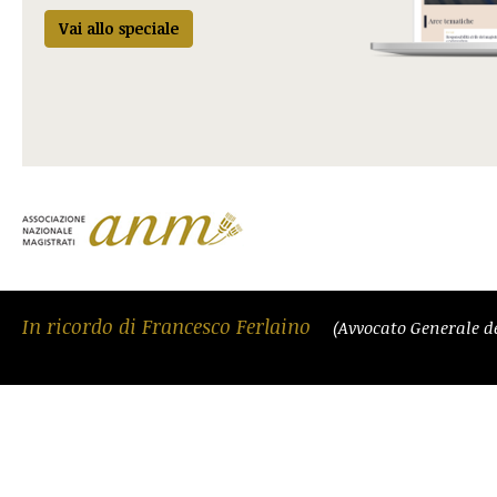
Vai allo speciale
In ricordo di Francesco Ferlaino
(Avvocato Generale d