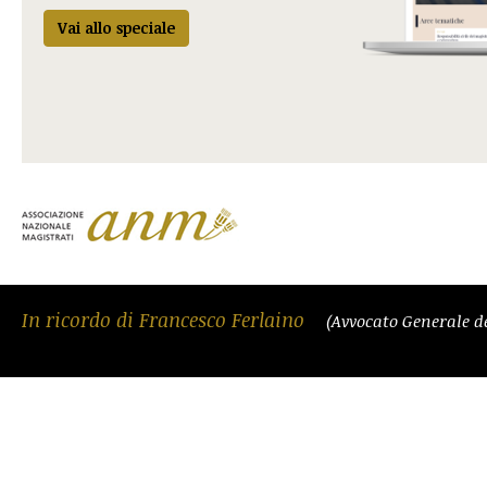
Vai allo speciale
In ricordo di Francesco Ferlaino
(Avvocato Generale d