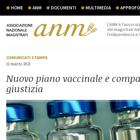
HOME
ANM
DOCUMENTI
MULTIMEDIA
APPROFON
L'ANM è l'associaz
dei magistrati ital
l'indipendenza e 
COMUNICATI STAMPA
12 marzo 2021
Nuovo piano vaccinale e compa
giustizia