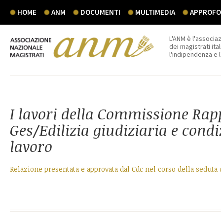
HOME
ANM
DOCUMENTI
MULTIMEDIA
APPROFON
L'ANM è l'associaz
dei magistrati ital
l'indipendenza e 
I lavori della Commissione Rap
Ges/Edilizia giudiziaria e condi
lavoro
Relazione presentata e approvata dal Cdc nel corso della seduta 