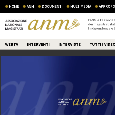
HOME
ANM
DOCUMENTI
MULTIMEDIA
APPROFON
L'ANM è l'associaz
dei magistrati ital
l'indipendenza e 
WEBTV
INTERVENTI
INTERVISTE
TUTTI I VIDE