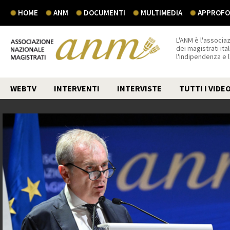
HOME
ANM
DOCUMENTI
MULTIMEDIA
APPROFON
L'ANM è l'associaz
dei magistrati ital
l'indipendenza e 
WEBTV
INTERVENTI
INTERVISTE
TUTTI I VIDE