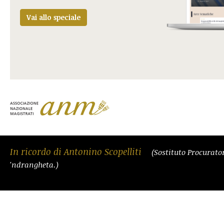
Vai allo speciale
In ricordo di Antonino Scopelliti
(Sostituto Procurato
'ndrangheta.)