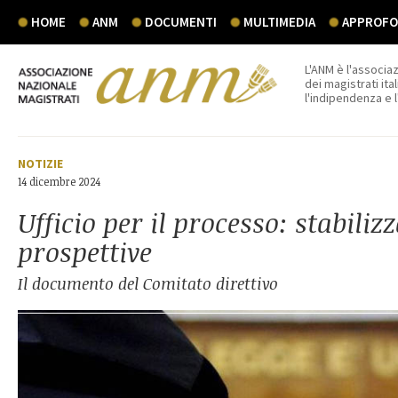
HOME
ANM
DOCUMENTI
MULTIMEDIA
APPROFON
L'ANM è l'associaz
dei magistrati ital
l'indipendenza e 
NOTIZIE
14 dicembre 2024
Ufficio per il processo: stabiliz
prospettive
Il documento del Comitato direttivo