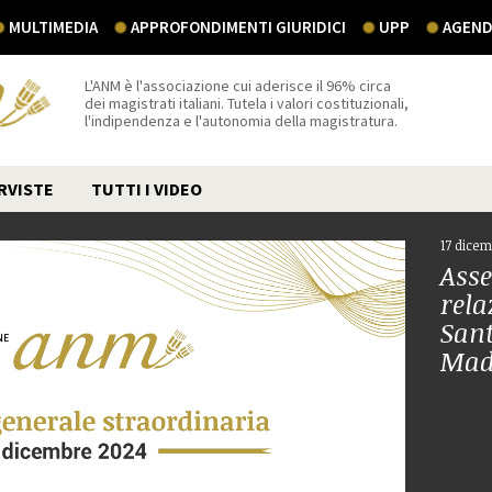
MULTIMEDIA
APPROFONDIMENTI GIURIDICI
UPP
AGEND
L'ANM è l'associazione cui aderisce il 96% circa
dei magistrati italiani. Tutela i valori costituzionali,
l'indipendenza e l'autonomia della magistratura.
RVISTE
TUTTI I VIDEO
17 dicem
Asse
rela
Sant
Mad