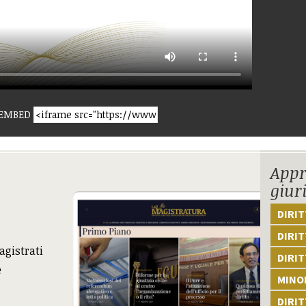
EMBED
Appr
giur
DIRI
DIRIT
agistrati
DIRIT
e
MINOR
DIRI