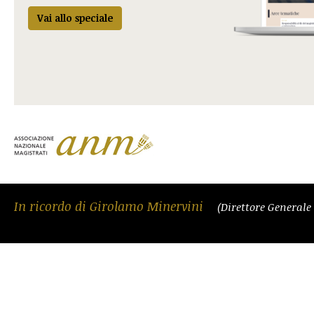
Vai allo speciale
In ricordo di Girolamo Minervini
(Direttore Generale 