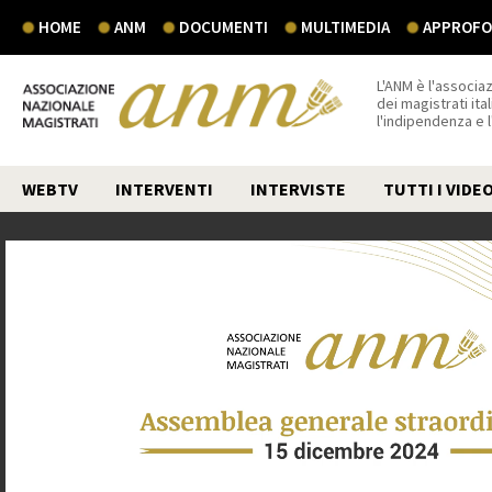
HOME
ANM
DOCUMENTI
MULTIMEDIA
APPROFON
L'ANM è l'associaz
dei magistrati ital
l'indipendenza e 
WEBTV
INTERVENTI
INTERVISTE
TUTTI I VIDE