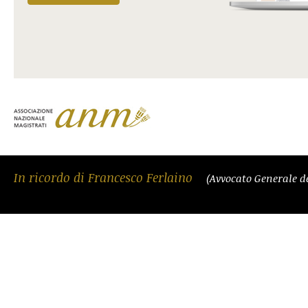
In ricordo di Francesco Ferlaino
(Avvocato Generale d